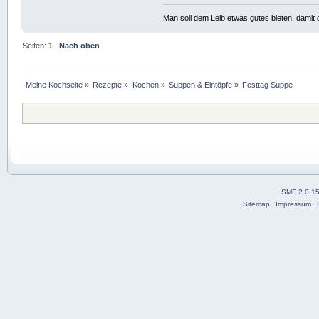
Man soll dem Leib etwas gutes bieten, damit d
Seiten:
1
Nach oben
Meine Kochseite
»
Rezepte
»
Kochen
»
Suppen & Eintöpfe
»
Festtag Suppe
SMF 2.0.1
Sitemap
Impressum