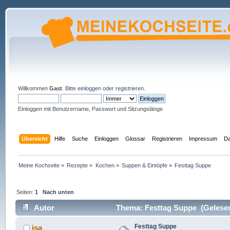
Willkommen
Gast
. Bitte
einloggen
oder
registrieren
.
Einloggen mit Benutzername, Passwort und Sitzungslänge
Übersicht
Hilfe
Suche
Einloggen
Glossar
Registrieren
Impressum
Da
Meine Kochseite
»
Rezepte
»
Kochen
»
Suppen & Eintöpfe
»
Festtag Suppe
Seiten:
1
Nach unten
Autor
Thema: Festtag Suppe (Gelesen
Festtag Suppe
isa