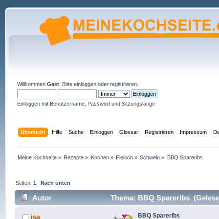
Willkommen
Gast
. Bitte
einloggen
oder
registrieren
.
Einloggen mit Benutzername, Passwort und Sitzungslänge
Übersicht
Hilfe
Suche
Einloggen
Glossar
Registrieren
Impressum
Da
Meine Kochseite
»
Rezepte
»
Kochen
»
Fleisch
»
Schwein
»
BBQ Spareribs
Seiten:
1
Nach unten
Autor
Thema: BBQ Spareribs (Gelese
BBQ Spareribs
isa