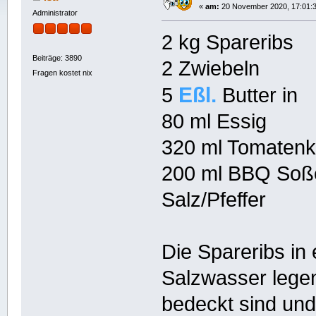
«
am:
20 November 2020, 17:01:3
Administrator
2 kg Spareribs
Beiträge: 3890
2 Zwiebeln
Fragen kostet nix
Eßl.
5
Butter in
80 ml Essig
320 ml Tomaten
200 ml BBQ Soß
Salz/Pfeffer
Die Spareribs in
Salzwasser legen
bedeckt sind und