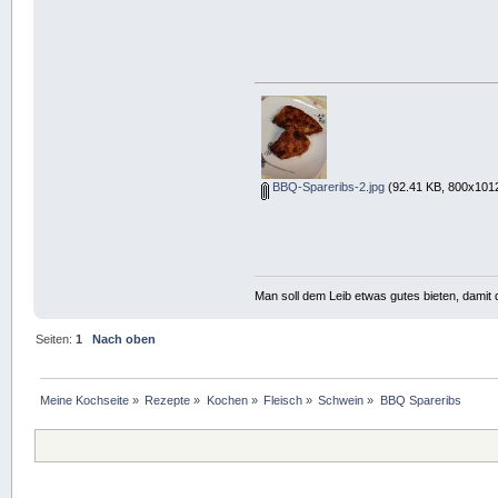
BBQ-Spareribs-2.jpg
(92.41 KB, 800x1012
Man soll dem Leib etwas gutes bieten, damit d
Seiten:
1
Nach oben
Meine Kochseite
»
Rezepte
»
Kochen
»
Fleisch
»
Schwein
»
BBQ Spareribs