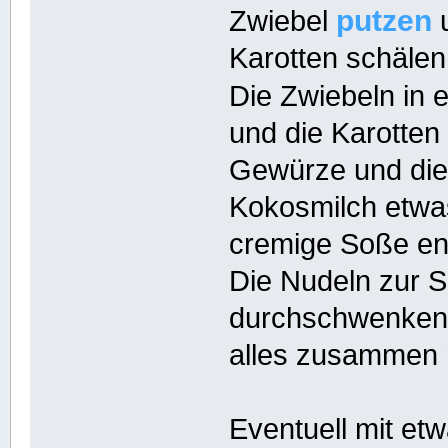
putzen
Zwiebel
u
Karotten schälen 
Die Zwiebeln in 
und die Karotten
Gewürze und die
Kokosmilch etwas
cremige Soße ent
Die Nudeln zur 
durchschwenken d
alles zusammen 
Eventuell mit e