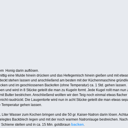
em Honig darin auflösen.
ittig eine Mulde hinein drücken und das Hefegemisch hinein gießen und mit etwa
eckt stehen lassen und anschließend am besten mit der Küchenmaschine gründli
cken und im geschlossenen Backofen (ohne Temperatur) ca. 1 Std. gehen lassen.
aben und wird in 8 Stücke geteilt die man zu Kugeln formt. Jede Kugel rollt man n
 mit Butter bestrichen. Anschließend wollten wir den Teig noch einmal etwas flache
h nicht raudrückt. Die Laugentorte wird nun in acht Stücke geteilt die man etwas sep
 Temperatur gehen lassen.
1 Liter Wasser zum Kochen bringen und die 50 gr. Kaiser-Natron darin lösen. Achtung
 belegtes Backblech legen und mit der noch warmen Natronlauge bestreichen. Nac
backen
r Schiene stellen und in ca. 15 Min. goldbraun
.