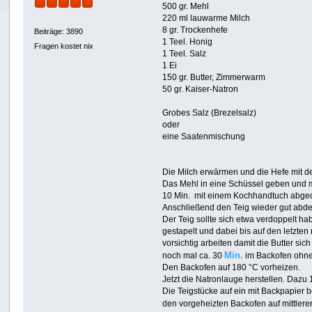
500 gr. Mehl
220 ml lauwarme Milch
8 gr. Trockenhefe
Beiträge: 3890
1 Teel. Honig
Fragen kostet nix
1 Teel. Salz
1 Ei
150 gr. Butter, Zimmerwarm
50 gr. Kaiser-Natron
Grobes Salz (Brezelsalz)
oder
eine Saatenmischung
Die Milch erwärmen und die Hefe mit d
Das Mehl in eine Schüssel geben und m
10 Min. mit einem Kochhandtuch abged
Anschließend den Teig wieder gut abde
Der Teig sollte sich etwa verdoppelt h
gestapelt und dabei bis auf den letzten
vorsichtig arbeiten damit die Butter sic
Min.
noch mal ca. 30
im Backofen ohne
Den Backofen auf 180 °C vorheizen.
Jetzt die Natronlauge herstellen. Dazu 
Die Teigstücke auf ein mit Backpapier
den vorgeheizten Backofen auf mittlere