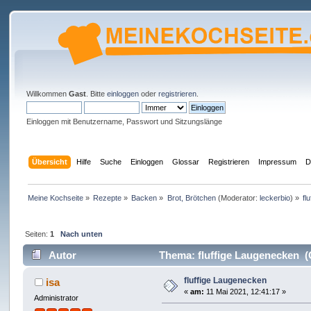
Willkommen
Gast
. Bitte
einloggen
oder
registrieren
.
Einloggen mit Benutzername, Passwort und Sitzungslänge
Übersicht
Hilfe
Suche
Einloggen
Glossar
Registrieren
Impressum
D
Meine Kochseite
»
Rezepte
»
Backen
»
Brot, Brötchen
(Moderator:
leckerbio
) »
fl
Seiten:
1
Nach unten
Autor
Thema: fluffige Laugenecken (
fluffige Laugenecken
isa
«
am:
11 Mai 2021, 12:41:17 »
Administrator