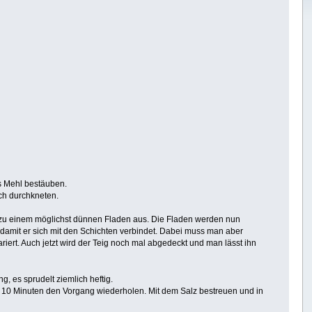
s Mehl bestäuben.
ch durchkneten.
un zu einem möglichst dünnen Fladen aus. Die Fladen werden nun
r damit er sich mit den Schichten verbindet. Dabei muss man aber
ariert. Auch jetzt wird der Teig noch mal abgedeckt und man lässt ihn
, es sprudelt ziemlich heftig.
h 10 Minuten den Vorgang wiederholen. Mit dem Salz bestreuen und in