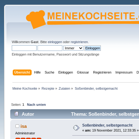
Willkommen
Gast
. Bitte
einloggen
oder
registrieren
.
Einloggen mit Benutzername, Passwort und Sitzungslänge
Übersicht
Hilfe
Suche
Einloggen
Glossar
Registrieren
Impressum
D
Meine Kochseite
»
Rezepte
»
Zutaten
»
Soßenbinder, selbstgemacht
Seiten:
1
Nach unten
Autor
Thema: Soßenbinder, selbstgem
Soßenbinder, selbstgemacht
isa
«
am:
19 November 2021, 12:33:35 »
Administrator