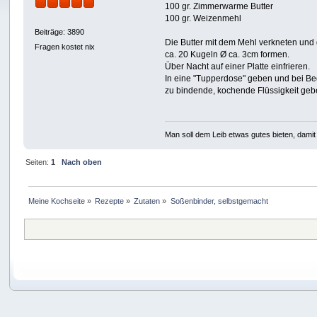
100 gr. Zimmerwarme Butter
100 gr. Weizenmehl
Beiträge: 3890
Die Butter mit dem Mehl verkneten und
Fragen kostet nix
ca. 20 Kugeln Ø ca. 3cm formen.
Über Nacht auf einer Platte einfrieren.
In eine "Tupperdose" geben und bei Bed
zu bindende, kochende Flüssigkeit geb
Man soll dem Leib etwas gutes bieten, damit 
Seiten:
1
Nach oben
Meine Kochseite
»
Rezepte
»
Zutaten
»
Soßenbinder, selbstgemacht