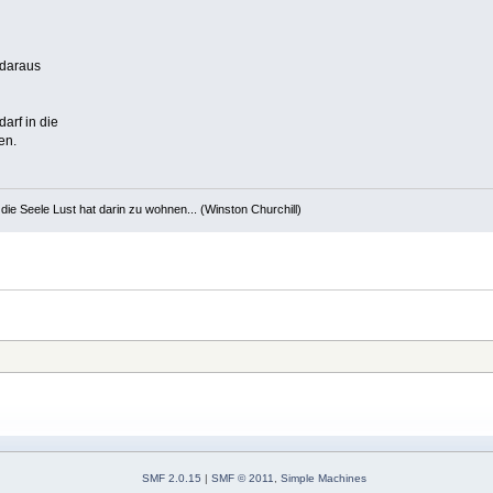
 daraus
arf in die
en.
die Seele Lust hat darin zu wohnen... (Winston Churchill)
SMF 2.0.15
|
SMF © 2011
,
Simple Machines