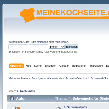
Willkommen
Gast
. Bitte
einloggen
oder
registrieren
.
Einloggen mit Benutzername, Passwort und Sitzungslänge
Übersicht
Hilfe
Suche
Einloggen
Glossar
Registrieren
Impressum
Da
Meine Kochseite
»
Sonstiges
»
Warenkunde
»
Schweinefleisch
»
4. Schweinehüfte
Seiten:
1
Nach unten
Autor
Thema: 4. Schweinehüfte (Gele
4. Schweinehüfte
isa