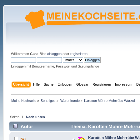
Willkommen
Gast
. Bitte
einloggen
oder
registrieren
.
Einloggen mit Benutzername, Passwort und Sitzungslänge
Übersicht
Hilfe
Suche
Einloggen
Glossar
Registrieren
Impressum
Da
Meine Kochseite
»
Sonstiges
»
Warenkunde
»
Karotten Möhre Mohrrübe Wurzel
Seiten:
1
Nach unten
Autor
Thema: Karotten Möhre Mohrrüb
Karotten Möhre Mohrrübe Wu
isa