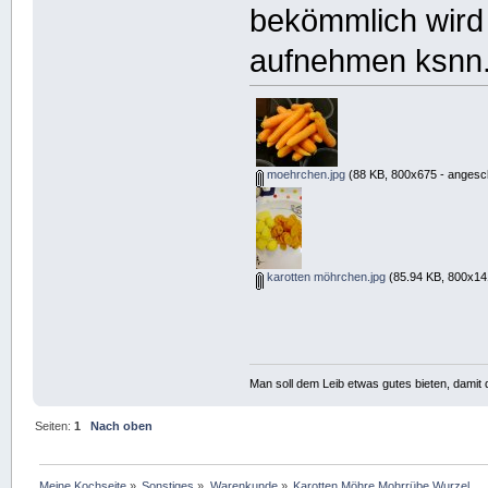
bekömmlich wird
aufnehmen ksnn
moehrchen.jpg
(88 KB, 800x675 - angesch
karotten möhrchen.jpg
(85.94 KB, 800x14
Man soll dem Leib etwas gutes bieten, damit d
Seiten:
1
Nach oben
Meine Kochseite
»
Sonstiges
»
Warenkunde
»
Karotten Möhre Mohrrübe Wurzel