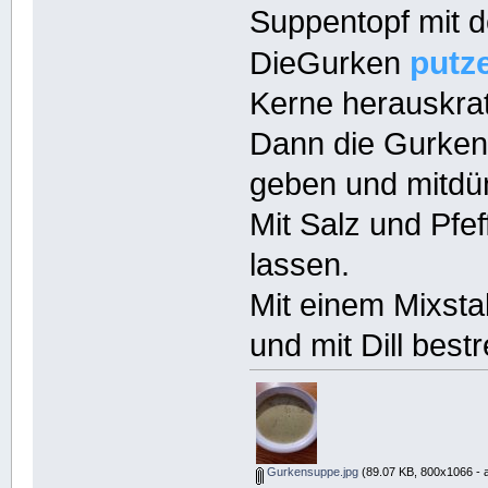
Suppentopf mit d
putz
DieGurken
Kerne herauskrat
Dann die Gurkenw
geben und mitdü
Mit Salz und Pfe
lassen.
Mit einem Mixsta
und mit Dill best
Gurkensuppe.jpg
(89.07 KB, 800x1066 - 