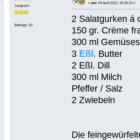
«
am:
04 April 2022, 16:26:20 »
Jungkoch
2 Salatgurken á
Beiträge: 63
150 gr. Crème fr
300 ml Gemüse
Eßl.
3
Butter
2 Eßl. Dill
300 ml Milch
Pfeffer / Salz
2 Zwiebeln
Die feingewürfel