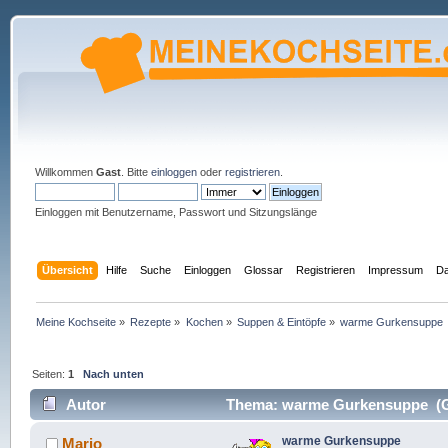
Willkommen
Gast
. Bitte
einloggen
oder
registrieren
.
Einloggen mit Benutzername, Passwort und Sitzungslänge
Übersicht
Hilfe
Suche
Einloggen
Glossar
Registrieren
Impressum
Da
Meine Kochseite
»
Rezepte
»
Kochen
»
Suppen & Eintöpfe
»
warme Gurkensuppe
Seiten:
1
Nach unten
Autor
Thema: warme Gurkensuppe (Ge
warme Gurkensuppe
Mario