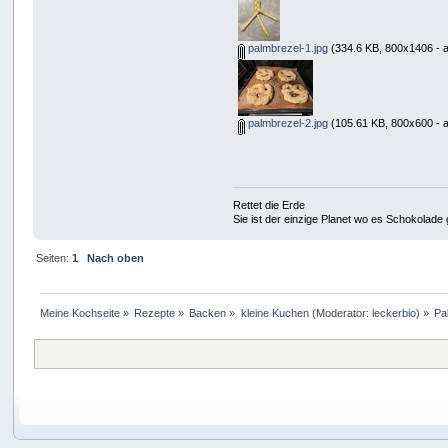
palmbrezel-1.jpg
(334.6 KB, 800x1406 - 
palmbrezel-2.jpg
(105.61 KB, 800x600 - 
Rettet die Erde
Sie ist der einzige Planet wo es Schokolade 
Seiten:
1
Nach oben
Meine Kochseite
»
Rezepte
»
Backen
»
kleine Kuchen
(Moderator:
leckerbio
) »
Pa