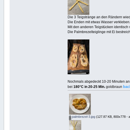
Die 3 Teigstränge an den Rändern wied
Die Enden mit etwas Wasser verkleben
Mit den anderen Teigstücken identisch
Die Palmbrezelteiglinge mit Ei bestrei
Nochmals abgedeckt 10-20 Minuten an
bac
bei
180°C in 20-25 Min.
goldbraun
palmbrezel-3.jpg
(127.87 KB, 800x778 - 