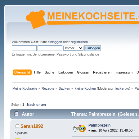
Willkommen
Gast
. Bitte
einloggen
oder
registrieren
.
Einloggen mit Benutzername, Passwort und Sitzungslänge
Übersicht
Hilfe
Suche
Einloggen
Glossar
Registrieren
Impressum
D
Meine Kochseite
»
Rezepte
»
Backen
»
kleine Kuchen
(Moderator:
leckerbio
) »
Pa
Seiten:
1
Nach unten
Autor
Thema: Palmbrezeln (Gelesen 
Palmbrezeln
Sarah1992
«
am:
10 April 2022, 13:48:50 »
Spülhilfe