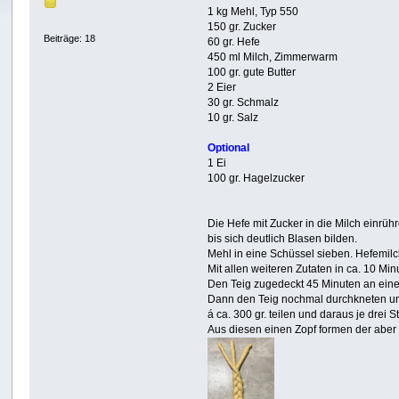
1 kg Mehl, Typ 550
150 gr. Zucker
Beiträge: 18
60 gr. Hefe
450 ml Milch, Zimmerwarm
100 gr. gute Butter
2 Eier
30 gr. Schmalz
10 gr. Salz
Optional
1 Ei
100 gr. Hagelzucker
Die Hefe mit Zucker in die Milch einrü
bis sich deutlich Blasen bilden.
Mehl in eine Schüssel sieben. Hefemilch
Mit allen weiteren Zutaten in ca. 10 Mi
Den Teig zugedeckt 45 Minuten an ein
Dann den Teig nochmal durchkneten un
á ca. 300 gr. teilen und daraus je drei S
Aus diesen einen Zopf formen der aber n