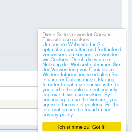
Diese Seite verwendet Cookies.
This site use cookies.
Um unsere Webseite für Sie
optimal zu gestalten und fortlaufend
Gespeichert
verbessern zu können, verwenden
wir Cookies. Durch die weitere
Nutzung der Webseite stimmen Sie
der Verwendung von Cookies zu.
Weitere Informationen erhalten Sie
DRUCKEN
in unserer
Datenschutzerklärung
« vorheriges
nächstes »
In order to optimize our website for
you and to be able to continuously
improve it, we use cookies. By
continuing to use the website, you
agree to the use of cookies. Further
Gehe zu:
information can be found in our
privacy policy
Ich stimme zu! Got it!