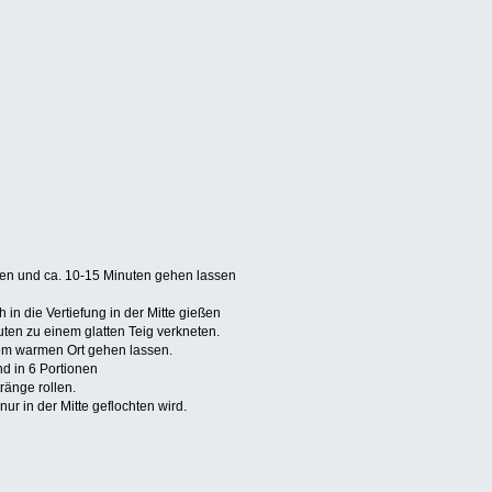
hren und ca. 10-15 Minuten gehen lassen
 in die Vertiefung in der Mitte gießen
nuten zu einem glatten Teig verkneten.
em warmen Ort gehen lassen.
d in 6 Portionen
tränge rollen.
ur in der Mitte geflochten wird.