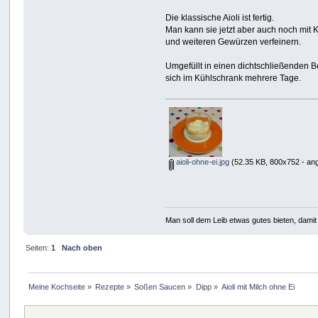
Die klassische Aioli ist fertig.
Man kann sie jetzt aber auch noch mit 
und weiteren Gewürzen verfeinern.
Umgefüllt in einen dichtschließenden Be
sich im Kühlschrank mehrere Tage.
aioli-ohne-ei.jpg
(52.35 KB, 800x752 - an
Man soll dem Leib etwas gutes bieten, damit 
Seiten:
1
Nach oben
Meine Kochseite
»
Rezepte
»
Soßen Saucen
»
Dipp
»
Aioli mit Milch ohne Ei