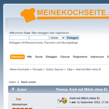
Willkommen
Gast
. Bitte
einloggen
oder
registrieren
.
Einloggen mit Benutzername, Passwort und Sitzungslänge
Übersicht
Hilfe
Suche
Einloggen
Glossar
Registrieren
Impressum
D
Meine Kochseite
»
Rezepte
»
Soßen Saucen
»
Dipp
»
Aioli mit Milch ohne Ei
Seiten:
1
Nach unten
Autor
Thema: Aioli mit Milch ohne Ei
Aioli mit Milch ohne Ei
isa
«
am:
11 September 2022, 17:18:
Administrator