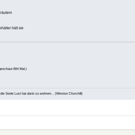
Kräutern
hälter hält sie
geschaut 884 Mal.)
die Seele Lust hat darin zu wohnen... (Winston Churchill)