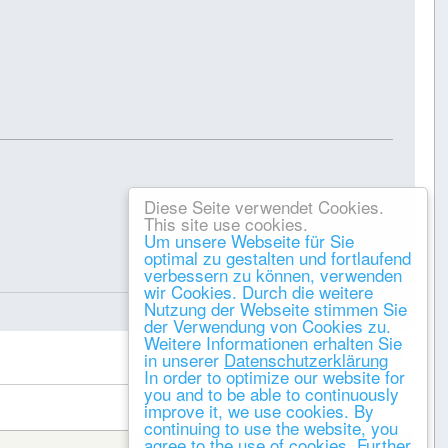
Diese Seite verwendet Cookies.
This site use cookies.
Um unsere Webseite für Sie
optimal zu gestalten und fortlaufend
verbessern zu können, verwenden
Gespeichert
wir Cookies. Durch die weitere
Nutzung der Webseite stimmen Sie
der Verwendung von Cookies zu.
Weitere Informationen erhalten Sie
DRUCKEN
in unserer
Datenschutzerklärung
« vorheriges
nächstes »
In order to optimize our website for
you and to be able to continuously
improve it, we use cookies. By
continuing to use the website, you
agree to the use of cookies. Further
Gehe zu: