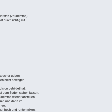
erstab (Zauberstab)
t durchsichtig mit
ixbecher geben
llen nicht bewegen,
ulsion gebildet hat,
auf dem Boden stehen lassen.
rierstab wieder anstellen
sen und dann im
hen.
her hoch und runter mixen.