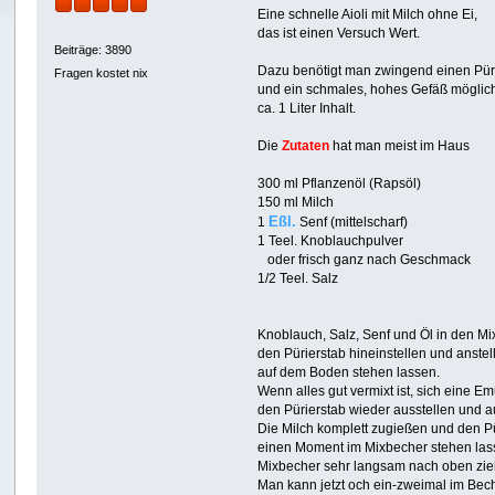
Eine schnelle Aioli mit Milch ohne Ei,
das ist einen Versuch Wert.
Beiträge: 3890
Dazu benötigt man zwingend einen Püri
Fragen kostet nix
und ein schmales, hohes Gefäß möglichs
ca. 1 Liter Inhalt.
Die
Zutaten
hat man meist im Haus
300 ml Pflanzenöl (Rapsöl)
150 ml Milch
Eßl.
1
Senf (mittelscharf)
1 Teel. Knoblauchpulver
oder frisch ganz nach Geschmack
1/2 Teel. Salz
Knoblauch, Salz, Senf und Öl in den M
den Pürierstab hineinstellen und anste
auf dem Boden stehen lassen.
Wenn alles gut vermixt ist, sich eine Em
den Pürierstab wieder ausstellen und 
Die Milch komplett zugießen und den Pü
einen Moment im Mixbecher stehen las
Mixbecher sehr langsam nach oben zie
Man kann jetzt och ein-zweimal im Bec