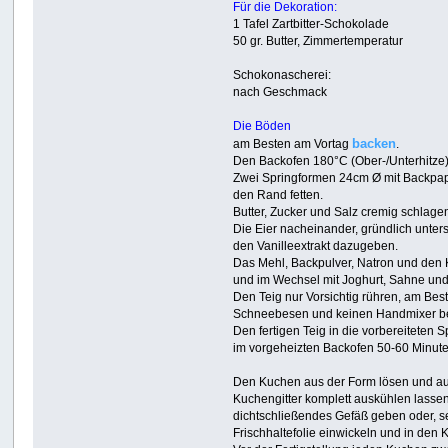
Für die Dekoration:
1 Tafel Zartbitter-Schokolade
50 gr. Butter, Zimmertemperatur
Schokonascherei:
nach Geschmack
Die Böden
backen
am Besten am Vortag
.
Den Backofen 180°C (Ober-/Unterhitze)
Zwei Springformen 24cm Ø mit Backpap
den Rand fetten.
Butter, Zucker und Salz cremig schlage
Die Eier nacheinander, gründlich unter
den Vanilleextrakt dazugeben.
Das Mehl, Backpulver, Natron und den
und im Wechsel mit Joghurt, Sahne und
Den Teig nur Vorsichtig rühren, am Bes
Schneebesen und keinen Handmixer b
Den fertigen Teig in die vorbereiteten
im vorgeheizten Backofen 50-60 Minut
Den Kuchen aus der Form lösen und a
Kuchengitter komplett auskühlen lassen
dichtschließendes Gefäß geben oder, se
Frischhaltefolie einwickeln und in den