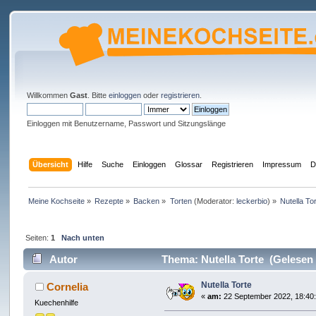
Willkommen
Gast
. Bitte
einloggen
oder
registrieren
.
Einloggen mit Benutzername, Passwort und Sitzungslänge
Übersicht
Hilfe
Suche
Einloggen
Glossar
Registrieren
Impressum
D
Meine Kochseite
»
Rezepte
»
Backen
»
Torten
(Moderator:
leckerbio
) »
Nutella To
Seiten:
1
Nach unten
Autor
Thema: Nutella Torte (Gelesen 
Nutella Torte
Cornelia
«
am:
22 September 2022, 18:40:
Kuechenhilfe