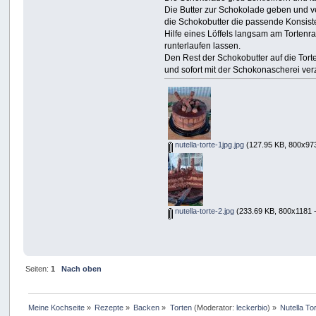
Die Butter zur Schokolade geben und 
die Schokobutter die passende Konsiste
Hilfe eines Löffels langsam am Tortenr
runterlaufen lassen.
Den Rest der Schokobutter auf die Tort
und sofort mit der Schokonascherei ver
nutella-torte-1jpg.jpg
(127.95 KB, 800x973
nutella-torte-2.jpg
(233.69 KB, 800x1181 -
Seiten:
1
Nach oben
Meine Kochseite
»
Rezepte
»
Backen
»
Torten
(Moderator:
leckerbio
) »
Nutella To