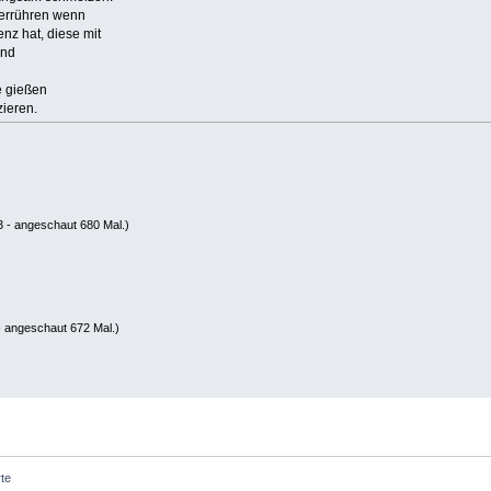
verrühren wenn
nz hat, diese mit
and
e gießen
zieren.
 - angeschaut 680 Mal.)
 angeschaut 672 Mal.)
rte