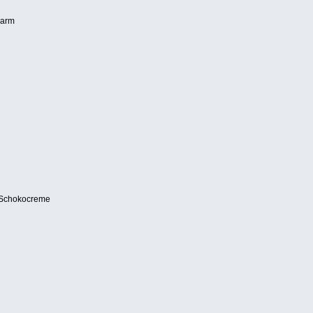
warm
e Schokocreme