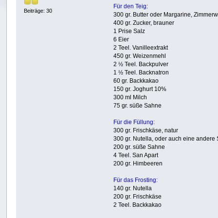
Für den Teig:
Beiträge: 30
300 gr. Butter oder Margarine, Zimmer
400 gr. Zucker, brauner
1 Prise Salz
6 Eier
2 Teel. Vanilleextrakt
450 gr. Weizenmehl
2 ½ Teel. Backpulver
1 ½ Teel. Backnatron
60 gr. Backkakao
150 gr. Joghurt 10%
300 ml Milch
75 gr. süße Sahne
Für die Füllung:
300 gr. Frischkäse, natur
300 gr. Nutella, oder auch eine ander
200 gr. süße Sahne
4 Teel. San Apart
200 gr. Himbeeren
Für das Frosting:
140 gr. Nutella
200 gr. Frischkäse
2 Teel. Backkakao