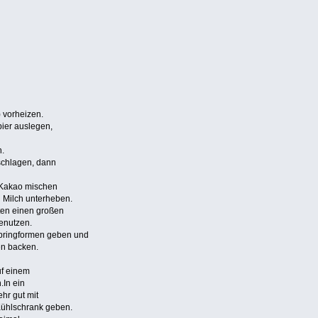
 vorheizen.
ier auslegen,
n.
schlagen, dann
 Kakao mischen
 Milch unterheben.
ten einen großen
enutzen.
 Springformen geben und
en backen.
uf einem
.In ein
hr gut mit
 Kühlschrank geben.