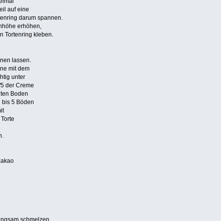
eimal
il auf eine
rtenring darum spannen.
enhöhe erhöhen,
n Tortenring kleben.
knen lassen.
hne mit dem
htig unter
1/5 der Creme
iten Boden
 bis 5 Böden
it
 Torte
n.
Kakao
langsam schmelzen.