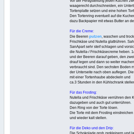
Vor der Fertigstellung jeden Kuchen zw
waagerecht durchschneiden, ein Unterte
Tortenplatte setzen und eine hohen To
Den Tortenring eventuell auf die Kuch
dazu Backpapier mit etwas Butter an de
Für die Creme:
putzen
Die Beeren
, waschen und troc
Frischkäse und Nutella glattrühren. Sa
SanApart sehr steif schlagen und vorsic
die Nutella-/ Frischkäsecreme heben. 
und der Beeren darauf geben, den zwe
drauf legen und dann so weiter machen
verbraucht sind. Den sechsten Boden m
der Unterseite nach oben auflegen. Die
mit einer Tortenhaube abdeckeln und
ca.3 Stunden in den Kühlschrank stelle
Für das Frosting:
Nutella und Frischkäse verrühren den 
dazugeben und auch gut unterrühren.
Den Ring von der Torte lösen.
Die Torte mit dem Frosting einstreichen
und wieder kalt stellen.
Für die Deko und den Drip:
Die Schokolade grob zerkleinern und 