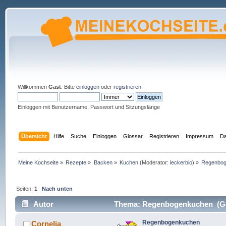
Willkommen
Gast
. Bitte
einloggen
oder
registrieren
.
Einloggen mit Benutzername, Passwort und Sitzungslänge
Übersicht
Hilfe
Suche
Einloggen
Glossar
Registrieren
Impressum
Da
Meine Kochseite
»
Rezepte
»
Backen
»
Kuchen
(Moderator:
leckerbio
) »
Regenbo
Seiten:
1
Nach unten
Autor
Thema: Regenbogenkuchen (Ge
Regenbogenkuchen
Cornelia