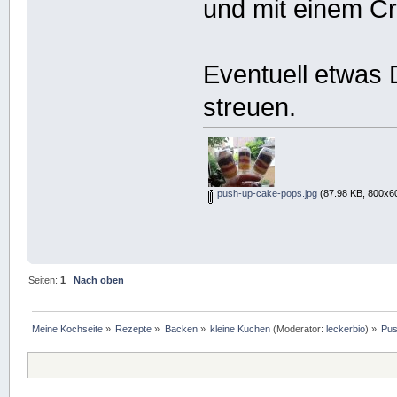
und mit einem Cr
Eventuell etwas 
streuen.
push-up-cake-pops.jpg
(87.98 KB, 800x60
Seiten:
1
Nach oben
Meine Kochseite
»
Rezepte
»
Backen
»
kleine Kuchen
(Moderator:
leckerbio
) »
Pus