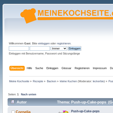
Willkommen
Gast
. Bitte
einloggen
oder
registrieren
.
Einloggen mit Benutzername, Passwort und Sitzungslänge
Übersicht
Hilfe
Suche
Einloggen
Glossar
Registrieren
Impressum
Da
Meine Kochseite
»
Rezepte
»
Backen
»
kleine Kuchen
(Moderator:
leckerbio
) »
Pus
Seiten:
1
Nach unten
Autor
Thema: Push-up-Cake-pops (Ge
Push-up-Cake-pops
Cornelia