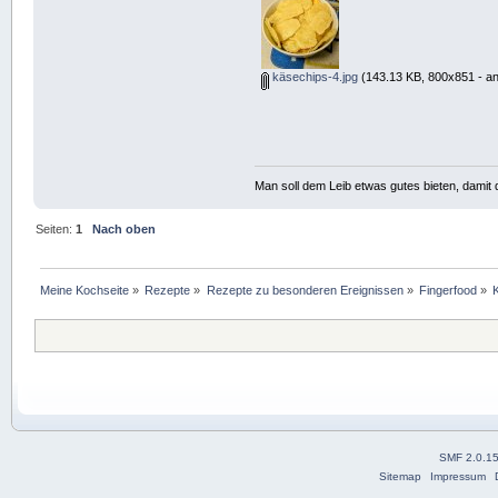
käsechips-4.jpg
(143.13 KB, 800x851 - an
Man soll dem Leib etwas gutes bieten, damit d
Seiten:
1
Nach oben
Meine Kochseite
»
Rezepte
»
Rezepte zu besonderen Ereignissen
»
Fingerfood
»
SMF 2.0.1
Sitemap
Impressum