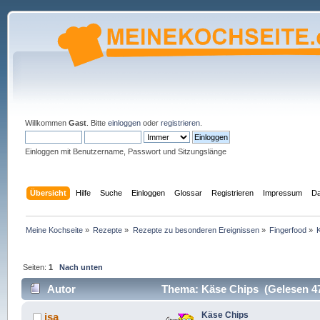
Willkommen
Gast
. Bitte
einloggen
oder
registrieren
.
Einloggen mit Benutzername, Passwort und Sitzungslänge
Übersicht
Hilfe
Suche
Einloggen
Glossar
Registrieren
Impressum
Da
Meine Kochseite
»
Rezepte
»
Rezepte zu besonderen Ereignissen
»
Fingerfood
»
Seiten:
1
Nach unten
Autor
Thema: Käse Chips (Gelesen 47
Käse Chips
isa