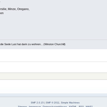
.
rsilie, Minze, Oregano,
uen
die Seele Lust hat darin zu wohnen... (Winston Churchill)
aw
SMF 2.0.15
|
SMF © 2011
,
Simple Machines
Sitemap
Impressum
Datenschutzerklärung
XHTML
RSS
WAP2