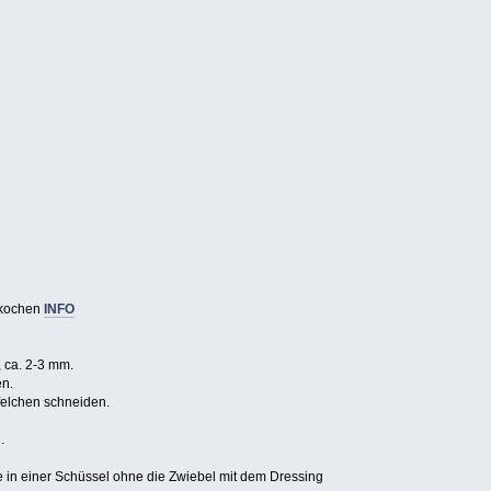
 kochen
INFO
 ca. 2-3 mm.
en.
felchen schneiden.
.
in einer Schüssel ohne die Zwiebel mit dem Dressing