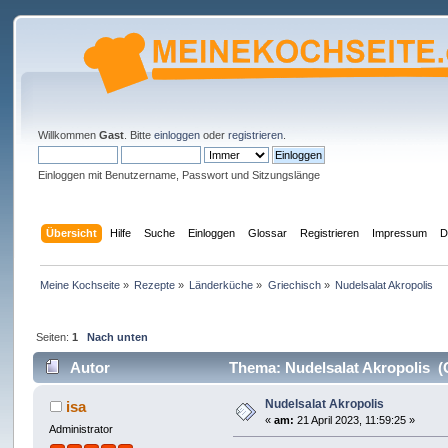
Willkommen
Gast
. Bitte
einloggen
oder
registrieren
.
Einloggen mit Benutzername, Passwort und Sitzungslänge
Übersicht
Hilfe
Suche
Einloggen
Glossar
Registrieren
Impressum
D
Meine Kochseite
»
Rezepte
»
Länderküche
»
Griechisch
»
Nudelsalat Akropolis
Seiten:
1
Nach unten
Autor
Thema: Nudelsalat Akropolis (
Nudelsalat Akropolis
isa
«
am:
21 April 2023, 11:59:25 »
Administrator