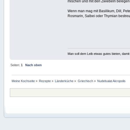
mischen und mit den Zwiebeln belegen
Wenn man mag mit Basilikum, Dill, Pete
Rosmarin, Salbei oder Thymian bestre
Man soll dem Leib etwas gutes bieten, damit 
Seiten:
1
Nach oben
Meine Kochseite
»
Rezepte
»
Länderküche
»
Griechisch
»
Nudelsalat Akropolis
Cookie Consent plugin for the EU cookie l