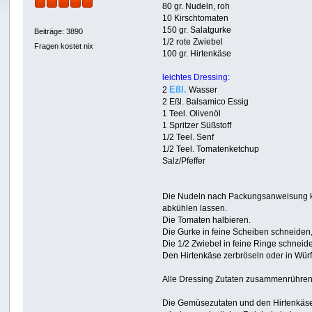
80 gr. Nudeln, roh
10 Kirschtomaten
150 gr. Salatgurke
Beiträge: 3890
1/2 rote Zwiebel
Fragen kostet nix
100 gr. Hirtenkäse
leichtes Dressing:
Eßl.
2
Wasser
2 Eßl. Balsamico Essig
1 Teel. Olivenöl
1 Spritzer Süßstoff
1/2 Teel. Senf
1/2 Teel. Tomatenketchup
Salz/Pfeffer
Die Nudeln nach Packungsanweisung
abkühlen lassen.
Die Tomaten halbieren.
Die Gurke in feine Scheiben schneiden,
Die 1/2 Zwiebel in feine Ringe schneid
Den Hirtenkäse zerbröseln oder in Wür
Alle Dressing Zutaten zusammenrühren
Die Gemüsezutaten und den Hirtenkäse 