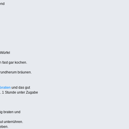
end
 Würfel
 fast gar kochen.
 rundherum bräunen.
braten
und das gut
. 1 Stunde unter Zugabe
ig braten und
t unterrühren.
heben.