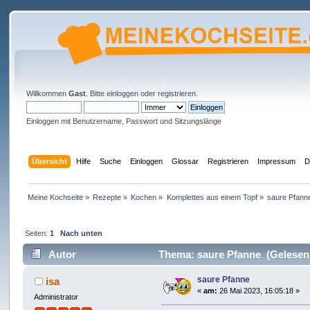
Willkommen
Gast
. Bitte
einloggen
oder
registrieren
.
Einloggen mit Benutzername, Passwort und Sitzungslänge
Übersicht
Hilfe
Suche
Einloggen
Glossar
Registrieren
Impressum
D
Meine Kochseite
»
Rezepte
»
Kochen
»
Komplettes aus einem Topf
»
saure Pfann
Seiten:
1
Nach unten
Autor
Thema: saure Pfanne (Gelesen
saure Pfanne
isa
«
am:
26 Mai 2023, 16:05:18 »
Administrator