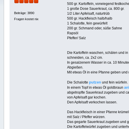
500 gr. Kartoffeln, vorwiegend festkoch
1 große Dose Sauerkraut, ca. 800 gr.
Beiträge: 3890
1/2 Liter Apfelsaft, naturtrüb
500 gr. Hackfleisch halb/halb
Fragen kostet nix
1 Schalotte, fein gewürfelt
200 gr. Schmand oder, süße Sahne
Rapsöl
Pfeffer/ Salz
Die Kartoffeln waschen, schälen und in
schneiden, ca. 2x2 cm.
In gesalzenem Wasser in ca. 10 Minuten
Abgießen.
Mit etwas Öl in eine Pfanne geben und
putzen
Die Schalotte
und fein würfeln.
an
In einem Topf in etwas Öl goldbraun
abgetropfte Sauerkraut zugeben und ca
von Apfelsaft gar kochen.
Den Apfelsaft verkochen lassen.
Das Hackfleisch in einer Pfanne krümel
mit Salz / Pfeffer würzen.
Das gegarte Sauerkraut zugeben und gu
Die Kartoffelwürfel zugeben und unter