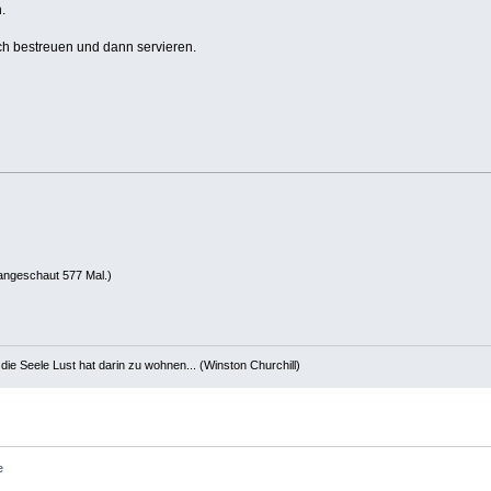
.
h bestreuen und dann servieren.
angeschaut 577 Mal.)
die Seele Lust hat darin zu wohnen... (Winston Churchill)
e