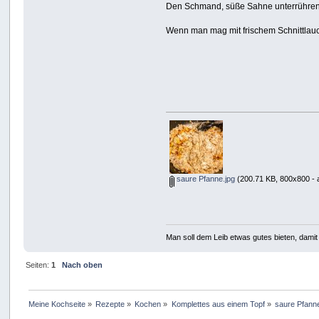
Den Schmand, süße Sahne unterrühren
Wenn man mag mit frischem Schnittlauc
saure Pfanne.jpg
(200.71 KB, 800x800 - 
Man soll dem Leib etwas gutes bieten, damit 
Seiten:
1
Nach oben
Meine Kochseite
»
Rezepte
»
Kochen
»
Komplettes aus einem Topf
»
saure Pfann