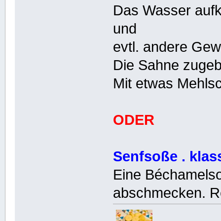
Das Wasser aufk
und
evtl. andere Ge
Die Sahne zugeb
Mit etwas Mehls
ODER
Senfsoße . klas
Eine Béchamelso
abschmecken. Re