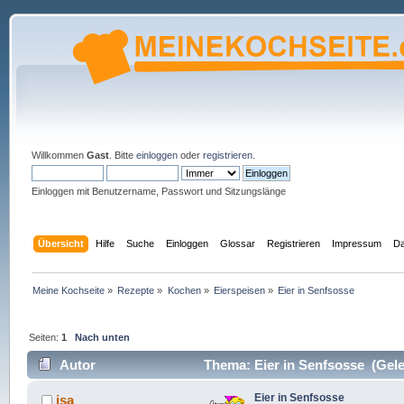
Willkommen
Gast
. Bitte
einloggen
oder
registrieren
.
Einloggen mit Benutzername, Passwort und Sitzungslänge
Übersicht
Hilfe
Suche
Einloggen
Glossar
Registrieren
Impressum
Da
Meine Kochseite
»
Rezepte
»
Kochen
»
Eierspeisen
»
Eier in Senfsosse
Seiten:
1
Nach unten
Autor
Thema: Eier in Senfsosse (Gele
Eier in Senfsosse
isa