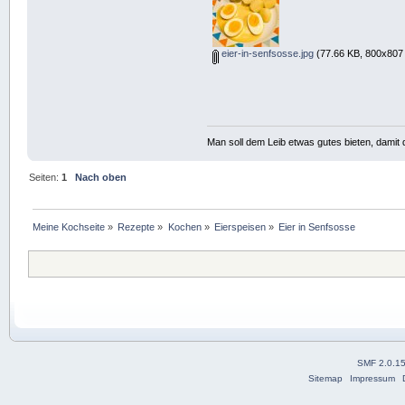
eier-in-senfsosse.jpg
(77.66 KB, 800x807 
Man soll dem Leib etwas gutes bieten, damit d
Seiten:
1
Nach oben
Meine Kochseite
»
Rezepte
»
Kochen
»
Eierspeisen
»
Eier in Senfsosse
SMF 2.0.1
Sitemap
Impressum