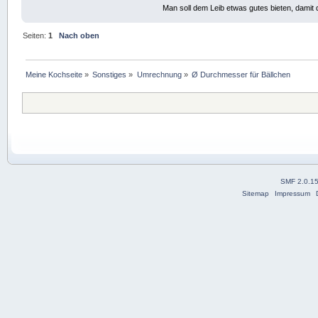
Man soll dem Leib etwas gutes bieten, damit d
Seiten:
1
Nach oben
Meine Kochseite
»
Sonstiges
»
Umrechnung
»
Ø Durchmesser für Bällchen
SMF 2.0.1
Sitemap
Impressum