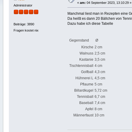
«
am:
04 September 2023, 13:10:29 »
Administrator
Manchmal liest man in Rezepten eine G
Da heißt es dann 20 Bällchen von Tenni
Dazu habe ich diese Tabelle
Beiträge: 3890
Fragen kostet nix
Gegenstand
Ø
Kirsche
2 cm
Walnuss
2,5 cm
Kastanie
3,5 cm
Tischtennisball
4 cm
Golfball
4,3 cm
Hühnerei L
4,5 cm
Pflaume
5 cm
Billardkugel
5,72 cm
Tennisball
6,7 cm
Baseball
7,4 cm
Apfel
8 cm
Männerfaust
10 cm