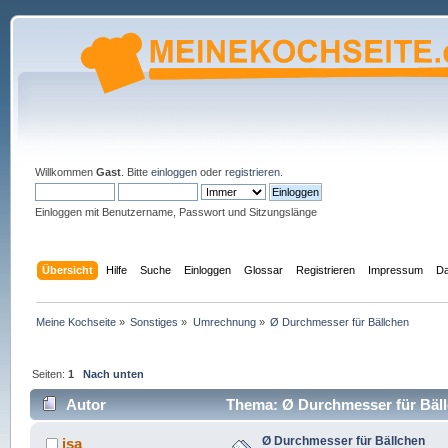
Willkommen
Gast
. Bitte
einloggen
oder
registrieren
.
Einloggen mit Benutzername, Passwort und Sitzungslänge
Übersicht
Hilfe
Suche
Einloggen
Glossar
Registrieren
Impressum
Da
Meine Kochseite
»
Sonstiges
»
Umrechnung
»
Ø Durchmesser für Bällchen
Seiten:
1
Nach unten
Autor
Thema: Ø Durchmesser für Bäll
Ø Durchmesser für Bällchen
isa