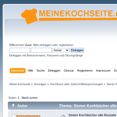
Willkommen
Gast
. Bitte
einloggen
oder
registrieren
.
Einloggen mit Benutzername, Passwort und Sitzungslänge
Übersicht
Hilfe
Suche
Einloggen
Glossar
Registrieren
Impressum
Da
Meine Kochseite
»
Sonstiges
»
Kochbuch oder Zeitschriftbesprechungen
»
Sinner 
Seiten:
1
Nach unten
Autor
Thema: Sinner Kochbücher alle
Sinner Kochbücher alle Rezept
jennymegges