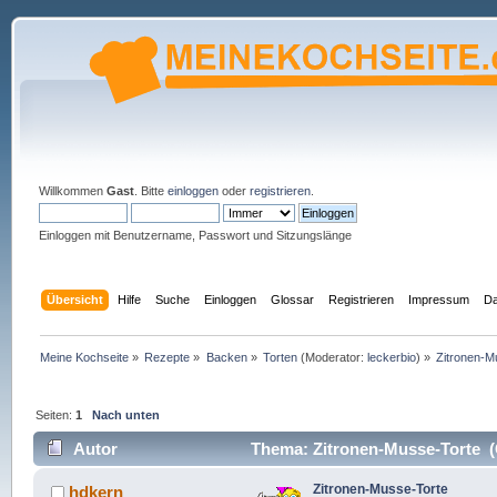
Willkommen
Gast
. Bitte
einloggen
oder
registrieren
.
Einloggen mit Benutzername, Passwort und Sitzungslänge
Übersicht
Hilfe
Suche
Einloggen
Glossar
Registrieren
Impressum
Da
Meine Kochseite
»
Rezepte
»
Backen
»
Torten
(Moderator:
leckerbio
) »
Zitronen-M
Seiten:
1
Nach unten
Autor
Thema: Zitronen-Musse-Torte (
Zitronen-Musse-Torte
hdkern