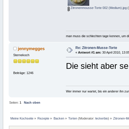
Zitronenmousse-Torte 002 (Medium).jpg
(
man muss die schlechten tage kennen, um d
Re: Zitronen-Musse-Torte
jennymegges
«
Antwort #1 am:
30 April 2010, 13:0
Sternekoch
Die sieht aber s
Beiträge: 1246
Wer immer nur wartet, bis ein anderer ihn z
Seiten:
1
Nach oben
Meine Kochseite
»
Rezepte
»
Backen
»
Torten
(Moderator:
leckerbio
) »
Zitronen-M