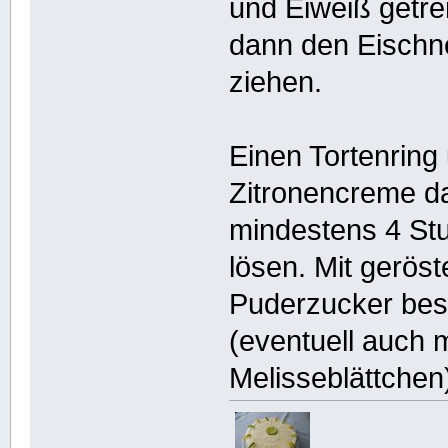
und Eiweiß getre
dann den Eischne
ziehen.
Einen Tortenring
Zitronencreme da
mindestens 4 Stu
lösen. Mit gerös
Puderzucker best
(eventuell auch 
Melisseblättchen