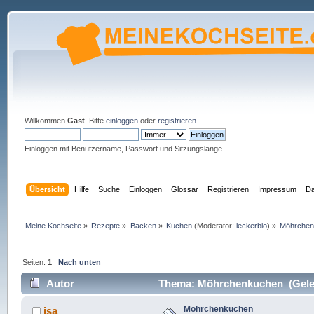
Willkommen
Gast
. Bitte
einloggen
oder
registrieren
.
Einloggen mit Benutzername, Passwort und Sitzungslänge
Übersicht
Hilfe
Suche
Einloggen
Glossar
Registrieren
Impressum
Da
Meine Kochseite
»
Rezepte
»
Backen
»
Kuchen
(Moderator:
leckerbio
) »
Möhrchen
Seiten:
1
Nach unten
Autor
Thema: Möhrchenkuchen (Geles
Möhrchenkuchen
isa