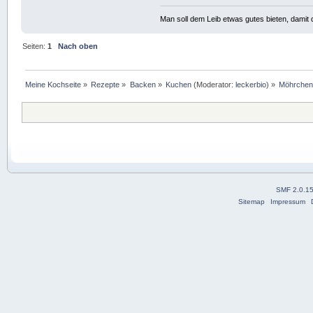
Man soll dem Leib etwas gutes bieten, damit d
Seiten:
1
Nach oben
Meine Kochseite
»
Rezepte
»
Backen
»
Kuchen
(Moderator:
leckerbio
) »
Möhrchen
SMF 2.0.1
Sitemap
Impressum