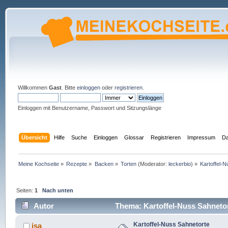
Willkommen
Gast
. Bitte
einloggen
oder
registrieren
.
Einloggen mit Benutzername, Passwort und Sitzungslänge
Übersicht
Hilfe
Suche
Einloggen
Glossar
Registrieren
Impressum
Da
Meine Kochseite
»
Rezepte
»
Backen
»
Torten
(Moderator:
leckerbio
) »
Kartoffel-
Seiten:
1
Nach unten
Autor
Thema: Kartoffel-Nuss Sahnetor
Kartoffel-Nuss Sahnetorte
isa