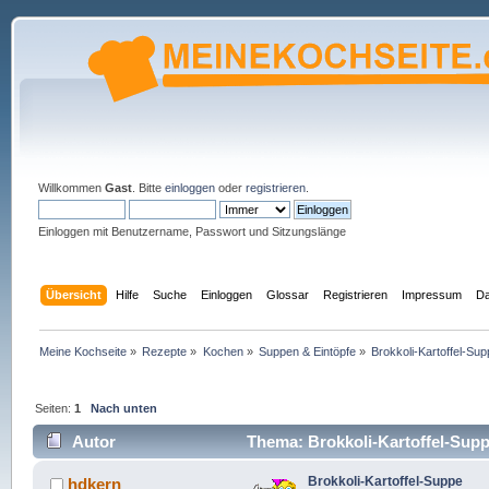
Willkommen
Gast
. Bitte
einloggen
oder
registrieren
.
Einloggen mit Benutzername, Passwort und Sitzungslänge
Übersicht
Hilfe
Suche
Einloggen
Glossar
Registrieren
Impressum
Da
Meine Kochseite
»
Rezepte
»
Kochen
»
Suppen & Eintöpfe
»
Brokkoli-Kartoffel-Su
Seiten:
1
Nach unten
Autor
Thema: Brokkoli-Kartoffel-Supp
Brokkoli-Kartoffel-Suppe
hdkern