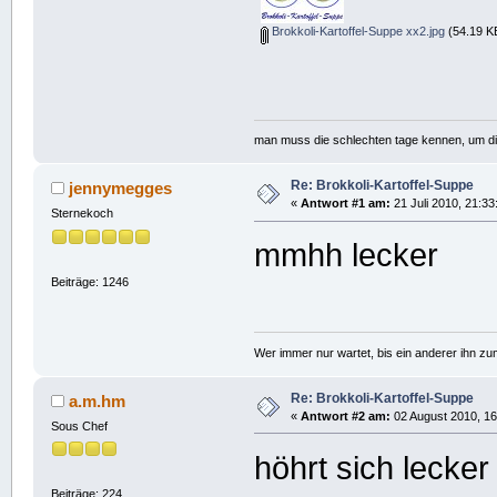
Brokkoli-Kartoffel-Suppe xx2.jpg
(54.19 KB
man muss die schlechten tage kennen, um d
Re: Brokkoli-Kartoffel-Suppe
jennymegges
«
Antwort #1 am:
21 Juli 2010, 21:33
Sternekoch
mmhh lecker
Beiträge: 1246
Wer immer nur wartet, bis ein anderer ihn z
Re: Brokkoli-Kartoffel-Suppe
a.m.hm
«
Antwort #2 am:
02 August 2010, 16
Sous Chef
höhrt sich lecke
Beiträge: 224