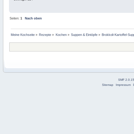
Seiten:
1
Nach oben
Meine Kochseite
»
Rezepte
»
Kochen
»
Suppen & Eintöpfe
»
Brokkoli-Kartoffel-Su
SMF 2.0.1
Sitemap
Impressum