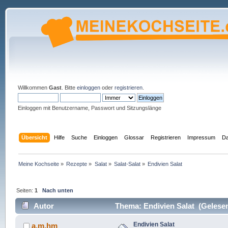
Willkommen
Gast
. Bitte
einloggen
oder
registrieren
.
Einloggen mit Benutzername, Passwort und Sitzungslänge
Übersicht
Hilfe
Suche
Einloggen
Glossar
Registrieren
Impressum
Da
Meine Kochseite
»
Rezepte
»
Salat
»
Salat-Salat
»
Endivien Salat
Seiten:
1
Nach unten
Autor
Thema: Endivien Salat (Gelesen
Endivien Salat
a.m.hm