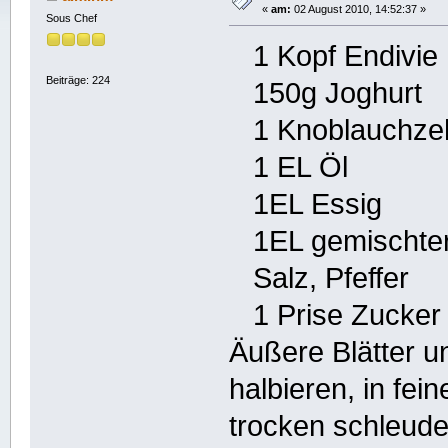
«
am:
02 August 2010, 14:52:37 »
Sous Chef
1 Kopf Endivie
Beiträge: 224
150g Joghurt
1 Knoblauchze
1 EL Öl
1EL Essig
1EL gemischter
Salz, Pfeffer
1 Prise Zucker
Äußere Blätter 
halbieren, in fei
trocken schleud