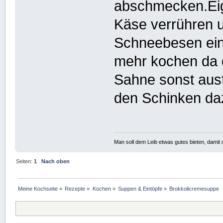
abschmecken.Eig
Käse verrühren u
Schneebesen einr
mehr kochen da 
Sahne sonst aus
den Schinken da
Man soll dem Leib etwas gutes bieten, damit d
Seiten:
1
Nach oben
Meine Kochseite
»
Rezepte
»
Kochen
»
Suppen & Eintöpfe
»
Brokkolicremesuppe