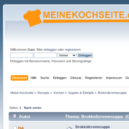
Willkommen
Gast
. Bitte
einloggen
oder
registrieren
.
Einloggen mit Benutzername, Passwort und Sitzungslänge
Übersicht
Hilfe
Suche
Einloggen
Glossar
Registrieren
Impressum
Da
Meine Kochseite
»
Rezepte
»
Kochen
»
Suppen & Eintöpfe
»
Brokkolicremesuppe
Seiten:
1
Nach unten
Autor
Thema: Brokkolicremesuppe (G
Brokkolicremesuppe
isa