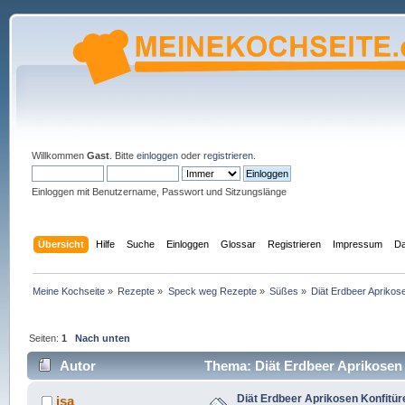
Willkommen
Gast
. Bitte
einloggen
oder
registrieren
.
Einloggen mit Benutzername, Passwort und Sitzungslänge
Übersicht
Hilfe
Suche
Einloggen
Glossar
Registrieren
Impressum
Da
Meine Kochseite
»
Rezepte
»
Speck weg Rezepte
»
Süßes
»
Diät Erdbeer Aprikos
Seiten:
1
Nach unten
Autor
Thema: Diät Erdbeer Aprikosen 
Diät Erdbeer Aprikosen Konfitür
isa