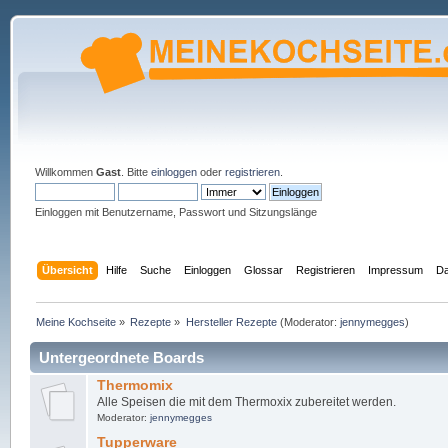
Willkommen
Gast
. Bitte
einloggen
oder
registrieren
.
Einloggen mit Benutzername, Passwort und Sitzungslänge
Übersicht
Hilfe
Suche
Einloggen
Glossar
Registrieren
Impressum
Da
Meine Kochseite
»
Rezepte
»
Hersteller Rezepte
(Moderator:
jennymegges
)
Untergeordnete Boards
Thermomix
Alle Speisen die mit dem Thermoxix zubereitet werden.
Moderator:
jennymegges
Tupperware