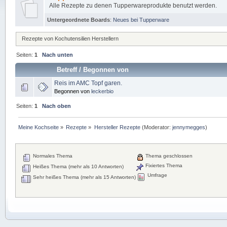
Alle Rezepte zu denen Tupperwareprodukte benutzt werden.
Untergeordnete Boards
:
Neues bei Tupperware
Rezepte von Kochutensilien Herstellern
Seiten:
1
Nach unten
Betreff
/
Begonnen von
Reis im AMC Topf garen.
Begonnen von
leckerbio
Seiten:
1
Nach oben
Meine Kochseite
»
Rezepte
»
Hersteller Rezepte
(Moderator:
jennymegges
)
Normales Thema
Thema geschlossen
Fixiertes Thema
Heißes Thema (mehr als 10 Antworten)
Umfrage
Sehr heißes Thema (mehr als 15 Antworten)