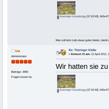
thueringer-knoedel.jpg
(57.63 KB, 640x472
Man soll dem Leib etwas gutes bieten, damit d
Re: Thüringer Klöße
isa
«
Antwort #1 am:
21 April 2012, 
Administrator
Wir hatten sie z
Beiträge: 3890
Fragen kostet nix
thueringer-knoedel.jpg
(57.63 KB, 640x472