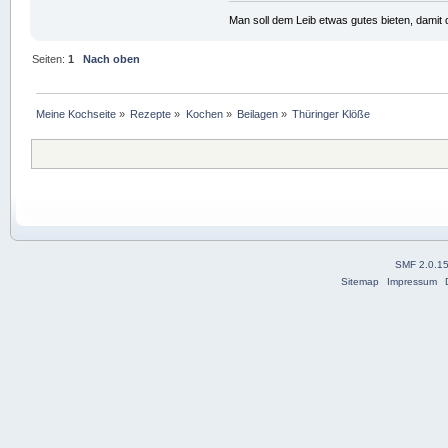
Man soll dem Leib etwas gutes bieten, damit d
Seiten:
1
Nach oben
Meine Kochseite
»
Rezepte
»
Kochen
»
Beilagen
»
Thüringer Klöße
SMF 2.0.1
Sitemap
Impressum