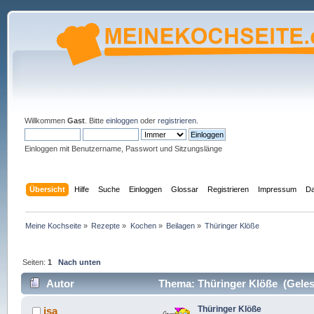
Willkommen
Gast
. Bitte
einloggen
oder
registrieren
.
Einloggen mit Benutzername, Passwort und Sitzungslänge
Übersicht
Hilfe
Suche
Einloggen
Glossar
Registrieren
Impressum
Da
Meine Kochseite
»
Rezepte
»
Kochen
»
Beilagen
»
Thüringer Klöße
Seiten:
1
Nach unten
Autor
Thema: Thüringer Klöße (Geles
Thüringer Klöße
isa