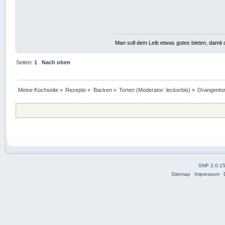
Man soll dem Leib etwas gutes bieten, damit d
Seiten:
1
Nach oben
Meine Kochseite
»
Rezepte
»
Backen
»
Torten
(Moderator:
leckerbio
) »
Orangentor
SMF 2.0.1
Sitemap
Impressum