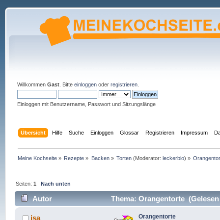
Willkommen
Gast
. Bitte
einloggen
oder
registrieren
.
Einloggen mit Benutzername, Passwort und Sitzungslänge
Übersicht
Hilfe
Suche
Einloggen
Glossar
Registrieren
Impressum
Da
Meine Kochseite
»
Rezepte
»
Backen
»
Torten
(Moderator:
leckerbio
) »
Orangentor
Seiten:
1
Nach unten
Autor
Thema: Orangentorte (Gelesen 
Orangentorte
isa