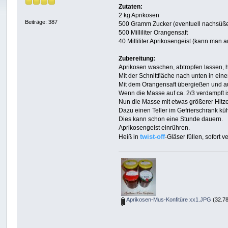
Zutaten:
2 kg Aprikosen
Beiträge: 387
500 Gramm Zucker (eventuell nachsüß
500 Milliliter Orangensaft
40 Milliliter Aprikosengeist (kann man 
Zubereitung:
Aprikosen waschen, abtropfen lassen, h
Mit der Schnittfläche nach unten in ein
Mit dem Orangensaft übergießen und au
Wenn die Masse auf ca. 2/3 verdampft 
Nun die Masse mit etwas größerer Hitze
Dazu einen Teller im Gefrierschrank küh
Dies kann schon eine Stunde dauern.
Aprikosengeist einrühren.
twist-off
Heiß in
-Gläser füllen, sofort 
Aprikosen-Mus-Konfitüre xx1.JPG
(32.78