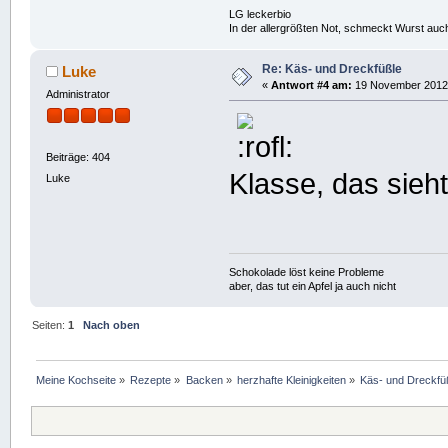
LG leckerbio
In der allergrößten Not, schmeckt Wurst auc
Re: Käs- und Dreckfüßle
Luke
«
Antwort #4 am:
19 November 2012,
Administrator
Beiträge: 404
Klasse, das sieht
Luke
Schokolade löst keine Probleme
aber, das tut ein Apfel ja auch nicht
Seiten:
1
Nach oben
Meine Kochseite
»
Rezepte
»
Backen
»
herzhafte Kleinigkeiten
»
Käs- und Dreckfü