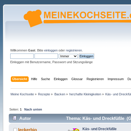
Willkommen
Gast
. Bitte
einloggen
oder
registrieren
.
Einloggen mit Benutzername, Passwort und Sitzungslänge
Übersicht
Hilfe
Suche
Einloggen
Glossar
Registrieren
Impressum
Da
Meine Kochseite
»
Rezepte
»
Backen
»
herzhafte Kleinigkeiten
»
Käs- und Dreckfü
Seiten:
1
Nach unten
Autor
Thema: Käs- und Dreckfüßle (G
Käs- und Dreckfüßle
leckerbio