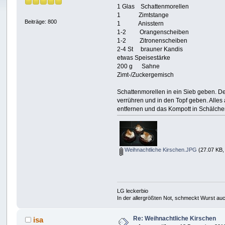
1 Glas Schattenmorellen
1 Zimtstange
Beiträge: 800
1 Anisstern
1-2 Orangenscheiben
1-2 Zitronenscheiben
2-4 St brauner Kandis
etwas Speisestärke
200 g Sahne
Zimt-/Zuckergemisch
Schattenmorellen in ein Sieb geben. De
verrühren und in den Topf geben. Alles
entfernen und das Kompott in Schälchen
Weihnachtliche Kirschen.JPG
(27.07 KB,
LG leckerbio
In der allergrößten Not, schmeckt Wurst au
Re: Weihnachtliche Kirschen
isa