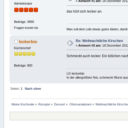
«
Antwort #1 am:
18 Dezember 2012
Administrator
das hört sich lecker an.
Beiträge: 3890
Fragen kostet nix
Man soll dem Leib etwas gutes bieten, damit 
Re: Weihnachtliche Kirschen
leckerbio
«
Antwort #2 am:
18 Dezember 2012
Küchenchef
Schmeckt auch lecker. Ein bißchen nac
Beiträge: 800
LG leckerbio
In der allergrößten Not, schmeckt Wurst au
Seiten:
1
Nach oben
Meine Kochseite
»
Rezepte
»
Dessert
»
Obstvariationen
»
Weihnachtliche Kirsche