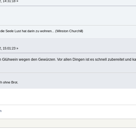
, 14:31:18 »
die Seele Lust hat darin zu wohnen... (Winston Churchill)
, 15:01:23 »
h Glühwein wegen den Gewürzen. Vor allen Dingen ist es schnell zubereitet und k
ch ohne Brot.
n