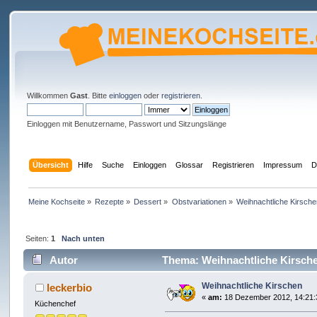
Willkommen
Gast
. Bitte
einloggen
oder
registrieren
.
Einloggen mit Benutzername, Passwort und Sitzungslänge
Übersicht
Hilfe
Suche
Einloggen
Glossar
Registrieren
Impressum
D
Meine Kochseite
»
Rezepte
»
Dessert
»
Obstvariationen
»
Weihnachtliche Kirsche
Seiten:
1
Nach unten
Autor
Thema: Weihnachtliche Kirsche
Weihnachtliche Kirschen
leckerbio
«
am:
18 Dezember 2012, 14:21:
Küchenchef