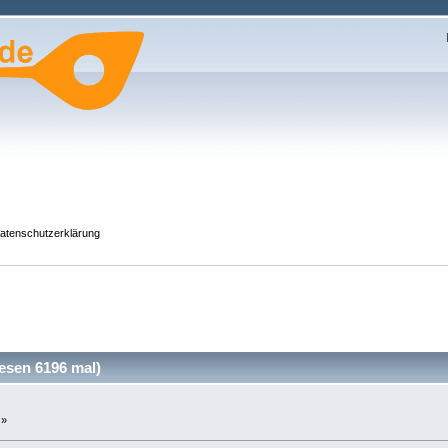
atenschutzerklärung
esen 6196 mal)
 »