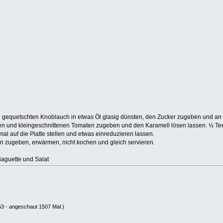
n gequetschten Knoblauch in etwas Öl glasig dünsten, den Zucker zugeben und an
n und kleingeschnittenen Tomaten zugeben und den Karamell lösen lassen. ½ Teel
 auf die Platte stellen und etwas einreduzieren lassen.
n zugeben, erwärmen, nicht kochen und gleich servieren.
aguette und Salat
3 - angeschaut 1507 Mal.)