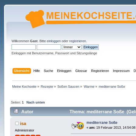
Willkommen
Gast
. Bitte
einloggen
oder
registrieren
.
Einloggen mit Benutzername, Passwort und Sitzungslänge
Übersicht
Hilfe
Suche
Einloggen
Glossar
Registrieren
Impressum
D
Meine Kochseite
»
Rezepte
»
Soßen Saucen
»
Warme
»
mediterrane Soße
Seiten:
1
Nach unten
Autor
Thema: mediterrane Soße (Gel
mediterrane Soße
isa
«
am:
19 Februar 2013, 14:54:08
Administrator