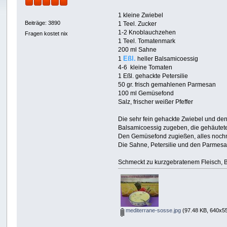
1 kleine Zwiebel
Beiträge: 3890
1 Teel. Zucker
1-2 Knoblauchzehen
Fragen kostet nix
1 Teel. Tomatenmark
200 ml Sahne
Eßl.
1
heller Balsamicoessig
4-6 kleine Tomaten
1 Eßl. gehackte Petersilie
50 gr. frisch gemahlenen Parmesan
100 ml Gemüsefond
Salz, frischer weißer Pfeffer
Die sehr fein gehackte Zwiebel und de
Balsamicoessig zugeben, die gehäutete
Den Gemüsefond zugießen, alles nochmal
Die Sahne, Petersilie und den Parmesa
Schmeckt zu kurzgebratenem Fleisch, B
mediterrane-sosse.jpg
(97.48 KB, 640x55