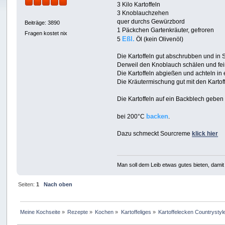
3 Kilo Kartoffeln
3 Knoblauchzehen
quer durchs Gewürzbord
Beiträge: 3890
1 Päckchen Gartenkräuter, gefroren
Fragen kostet nix
Eßl.
5
Öl (kein Olivenöl)
Die Kartoffeln gut abschrubben und in
Derweil den Knoblauch schälen und fe
Die Kartoffeln abgießen und achteln in
Die Kräutermischung gut mit den Karto
Die Kartoffeln auf ein Backblech gebe
backen
bei 200°C
.
Dazu schmeckt Sourcreme
klick hier
Man soll dem Leib etwas gutes bieten, damit 
Seiten:
1
Nach oben
Meine Kochseite
»
Rezepte
»
Kochen
»
Kartoffeliges
»
Kartoffelecken Countrystyl