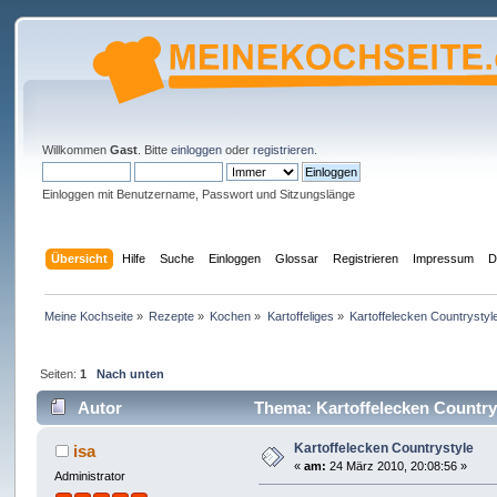
Willkommen
Gast
. Bitte
einloggen
oder
registrieren
.
Einloggen mit Benutzername, Passwort und Sitzungslänge
Übersicht
Hilfe
Suche
Einloggen
Glossar
Registrieren
Impressum
D
Meine Kochseite
»
Rezepte
»
Kochen
»
Kartoffeliges
»
Kartoffelecken Countrystyl
Seiten:
1
Nach unten
Autor
Thema: Kartoffelecken Country
Kartoffelecken Countrystyle
isa
«
am:
24 März 2010, 20:08:56 »
Administrator