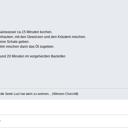
 Salzwasser ca.15 Minuten kochen.
inhacken, mit den Gewürzen und den Kräutern mischen.
 eine Schale geben.
ffeln mischen dann das Öl zugeben.
n und 20 Minuten im vorgeheizten Backofen
die Seele Lust hat darin zu wohnen... (Winston Churchill)
e