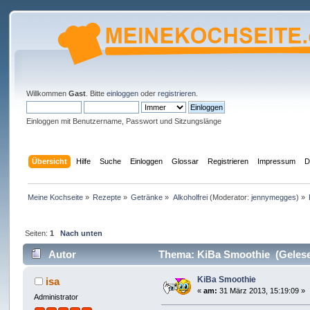
Willkommen
Gast
. Bitte
einloggen
oder
registrieren
.
Einloggen mit Benutzername, Passwort und Sitzungslänge
Übersicht
Hilfe
Suche
Einloggen
Glossar
Registrieren
Impressum
D
Meine Kochseite
»
Rezepte
»
Getränke
»
Alkoholfrei
(Moderator:
jennymegges
) »
Seiten:
1
Nach unten
Autor
Thema: KiBa Smoothie (Gelese
KiBa Smoothie
isa
«
am:
31 März 2013, 15:19:09 »
Administrator