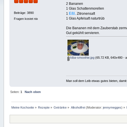
2 Bananen
1 Glas Schattenmorellen
Beiträge: 3890
Eßl.
1
Zitronensaft
1 Glas Apfelsaft naturtrüb
Fragen kostet nix
Die Bananen mit dem Zauberstab zerma
Gut gekühlt servieren.
kiba-smoothie.jpg
(65.72 KB, 640x480 - 
Man soll dem Leib etwas gutes bieten, damit 
Seiten:
1
Nach oben
Meine Kochseite
»
Rezepte
»
Getränke
»
Alkoholfrei
(Moderator:
jennymegges
) »