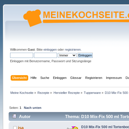
Willkommen
Gast
. Bitte
einloggen
oder
registrieren
.
Einloggen mit Benutzername, Passwort und Sitzungslänge
Übersicht
Hilfe
Suche
Einloggen
Glossar
Registrieren
Impressum
Da
Meine Kochseite
»
Rezepte
»
Hersteller Rezepte
»
Tupperware
»
D10 Mix-Fix 500 
Seiten:
1
Nach unten
Autor
Thema: D10 Mix-Fix 500 ml Tort
D10 Mix-Fix 500 ml Tortenbo
isa