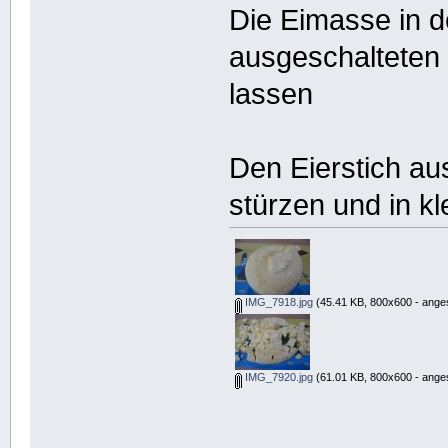
Die Eimasse in d
ausgeschalteten 
lassen
Den Eierstich aus
stürzen und in k
IMG_7918.jpg
(45.41 KB, 800x600 - ange
IMG_7920.jpg
(61.01 KB, 800x600 - ange