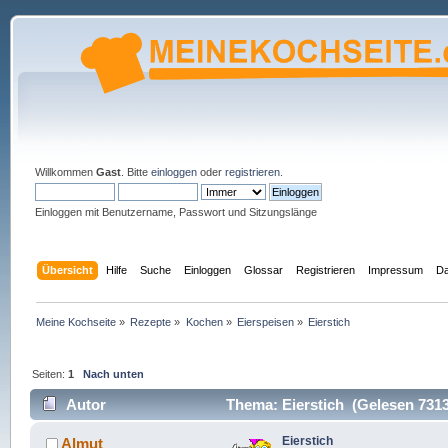
Willkommen
Gast
. Bitte
einloggen
oder
registrieren
.
Einloggen mit Benutzername, Passwort und Sitzungslänge
Übersicht
Hilfe
Suche
Einloggen
Glossar
Registrieren
Impressum
Da
Meine Kochseite
»
Rezepte
»
Kochen
»
Eierspeisen
»
Eierstich
Seiten:
1
Nach unten
Autor
Thema: Eierstich (Gelesen 7313
Eierstich
Almut