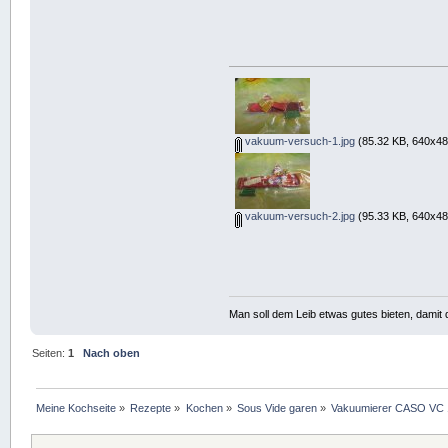
vakuum-versuch-1.jpg
(85.32 KB, 640x48
vakuum-versuch-2.jpg
(95.33 KB, 640x48
Man soll dem Leib etwas gutes bieten, damit d
Seiten:
1
Nach oben
Meine Kochseite
»
Rezepte
»
Kochen
»
Sous Vide garen
»
Vakuumierer CASO VC 