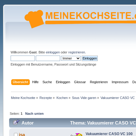
Willkommen
Gast
. Bitte
einloggen
oder
registrieren
.
Einloggen mit Benutzername, Passwort und Sitzungslänge
Übersicht
Hilfe
Suche
Einloggen
Glossar
Registrieren
Impressum
Da
Meine Kochseite
»
Rezepte
»
Kochen
»
Sous Vide garen
»
Vakuumierer CASO VC 
Seiten:
1
Nach unten
Autor
Thema: Vakuumierer CASO VC 
Vakuumierer CASO VC 100
isa