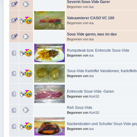
Severin Sous-Vide Garer
Begonnen von
isa
Vakuumierer CASO VC 100
Begonnen von
isa
Sous Vide garen, was ist das
Begonnen von
isa
Rumpsteak bzw. Entrecote Sous-Vide
Begonnen von
isa
Sous-Vide Kartoffel Variationen, Kartoffelbre
Begonnen von
isa
Entrecote Soue-Vide -Garen
Begonnen von
Kurt10
Reh Sous-Vide
Begonnen von
Kurt10
Nackenbraten und Schulter Sous-Vide ge
Begonnen von
isa