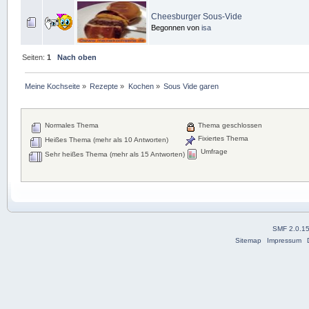
Cheesburger Sous-Vide
Begonnen von
isa
Seiten:
1
Nach oben
Meine Kochseite
»
Rezepte
»
Kochen
»
Sous Vide garen
Normales Thema
Thema geschlossen
Fixiertes Thema
Heißes Thema (mehr als 10 Antworten)
Umfrage
Sehr heißes Thema (mehr als 15 Antworten)
SMF 2.0.1
Sitemap
Impressum