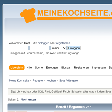
Willkommen
Gast
. Bitte
einloggen
oder
registrieren
.
Einloggen mit Benutzername, Passwort und Sitzungslänge
Übersicht
Hilfe
Suche
Einloggen
Glossar
Registrieren
Impressum
Da
Meine Kochseite
»
Rezepte
»
Kochen
»
Sous Vide garen
Egal ob Herzhaft oder Süß, Rind, Geflügel, Fisch, Schwein, alles was mit dem Sous
Seiten:
1
Nach unten
Betreff
/
Begonnen von