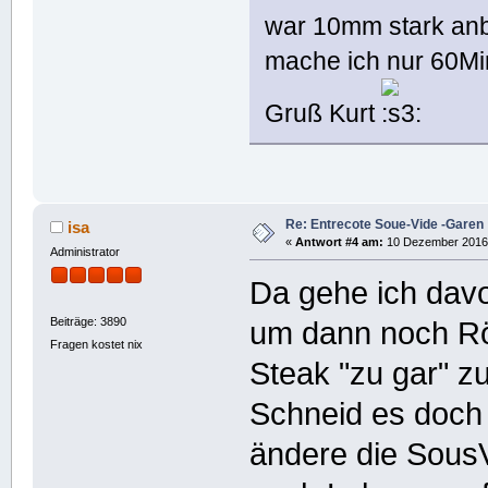
war 10mm stark anb
mache ich nur 60Mi
Gruß Kurt
Re: Entrecote Soue-Vide -Garen
isa
«
Antwort #4 am:
10 Dezember 2016,
Administrator
Da gehe ich dav
Beiträge: 3890
um dann noch R
Fragen kostet nix
Steak "zu gar" 
Schneid es doch
ändere die SousV