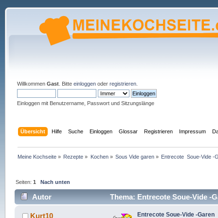
Willkommen
Gast
. Bitte
einloggen
oder
registrieren
.
Einloggen mit Benutzername, Passwort und Sitzungslänge
Übersicht
Hilfe
Suche
Einloggen
Glossar
Registrieren
Impressum
Da
Meine Kochseite
»
Rezepte
»
Kochen
»
Sous Vide garen
»
Entrecote  Soue-Vide -
Seiten:
1
Nach unten
Autor
Thema: Entrecote Soue-Vide -G
Entrecote Soue-Vide -Garen
Kurt10