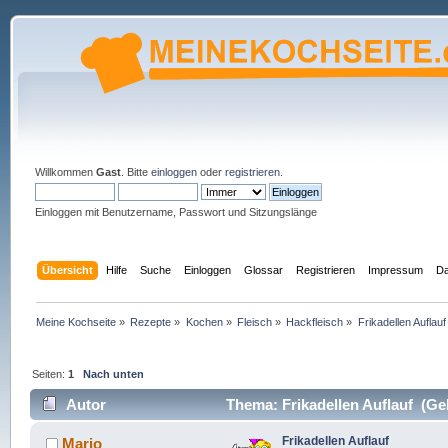
Willkommen
Gast
. Bitte
einloggen
oder
registrieren
.
Einloggen mit Benutzername, Passwort und Sitzungslänge
Übersicht
Hilfe
Suche
Einloggen
Glossar
Registrieren
Impressum
Da
Meine Kochseite
»
Rezepte
»
Kochen
»
Fleisch
»
Hackfleisch
»
Frikadellen Auflauf
Seiten:
1
Nach unten
Autor
Thema: Frikadellen Auflauf (Ge
Frikadellen Auflauf
Mario