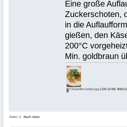
Eine große Aufla
Zuckerschoten, d
in die Auflauffo
gießen, den Käse
200°C vorgeheizt
Min. goldbraun 
Frikadellen Auflauf.jpg
(134.14 KB, 800x11
Seiten:
1
Nach oben