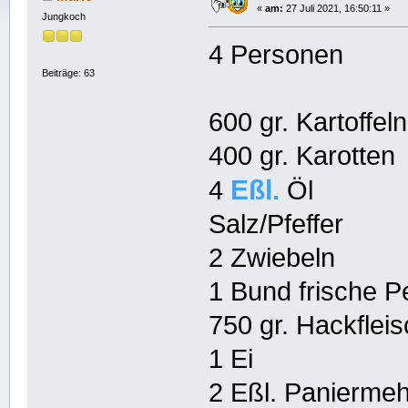
«
am:
27 Juli 2021, 16:50:11 »
Jungkoch
4 Personen
Beiträge: 63
600 gr. Kartoffel
400 gr. Karotten
Eßl.
4
Öl
Salz/Pfeffer
2 Zwiebeln
1 Bund frische Pe
750 gr. Hackflei
1 Ei
2 Eßl. Paniermeh