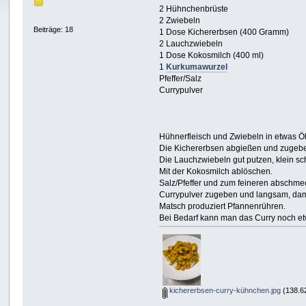
2 Hühnchenbrüste
2 Zwiebeln
Beiträge: 18
1 Dose Kichererbsen (400 Gramm)
2 Lauchzwiebeln
1 Dose Kokosmilch (400 ml)
1
Kurkumawurzel
Pfeffer/Salz
Currypulver
Hühnerfleisch und Zwiebeln in etwas Öl
Die Kichererbsen abgießen und zugeb
Die Lauchzwiebeln gut putzen, klein s
Mit der Kokosmilch ablöschen.
Salz/Pfeffer und zum feineren abschm
Currypulver zugeben und langsam, dam
Matsch produziert Pfannenrühren.
Bei Bedarf kann man das Curry noch e
kichererbsen-curry-kühnchen.jpg
(138.6