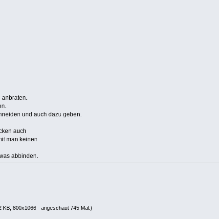
 anbraten.
en.
chneiden und auch dazu geben.
ecken auch
it man keinen
twas abbinden.
2 KB, 800x1066 - angeschaut 745 Mal.)