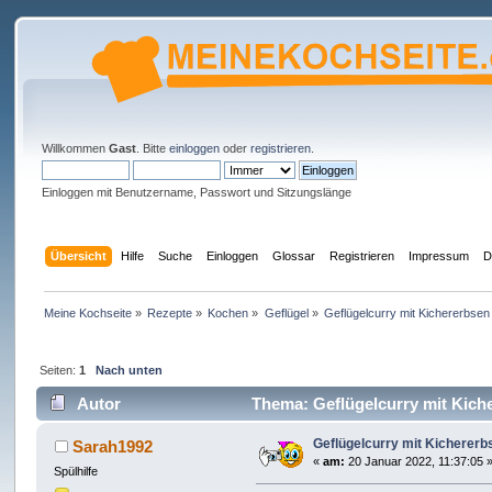
Willkommen
Gast
. Bitte
einloggen
oder
registrieren
.
Einloggen mit Benutzername, Passwort und Sitzungslänge
Übersicht
Hilfe
Suche
Einloggen
Glossar
Registrieren
Impressum
D
Meine Kochseite
»
Rezepte
»
Kochen
»
Geflügel
»
Geflügelcurry mit Kichererbsen
Seiten:
1
Nach unten
Autor
Thema: Geflügelcurry mit Kich
Geflügelcurry mit Kichererb
Sarah1992
«
am:
20 Januar 2022, 11:37:05 
Spülhilfe