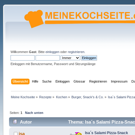
Willkommen
Gast
. Bitte
einloggen
oder
registrieren
.
Einloggen mit Benutzername, Passwort und Sitzungslänge
Übersicht
Hilfe
Suche
Einloggen
Glossar
Registrieren
Impressum
Da
Meine Kochseite
»
Rezepte
»
Kochen
»
Burger, Snack's & Co.
»
Isa´s Salami Pizz
Seiten:
1
Nach unten
Autor
Thema: Isa´s Salami Pizza-Snac
Isa´s Salami Pizza-Snack
isa