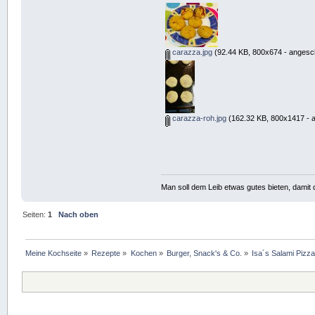
carazza.jpg
(92.44 KB, 800x674 - angesch
carazza-roh.jpg
(162.32 KB, 800x1417 - a
Man soll dem Leib etwas gutes bieten, damit d
Seiten:
1
Nach oben
Meine Kochseite
»
Rezepte
»
Kochen
»
Burger, Snack's & Co.
»
Isa´s Salami Pizz