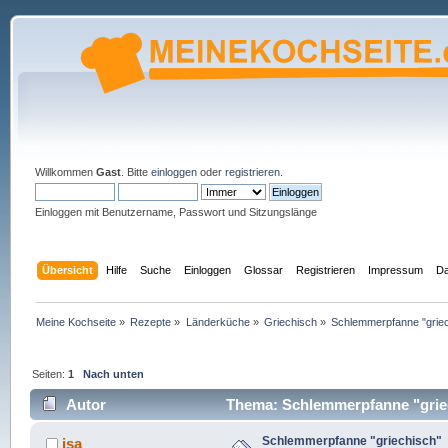
Willkommen
Gast
. Bitte
einloggen
oder
registrieren
.
Einloggen mit Benutzername, Passwort und Sitzungslänge
Übersicht
Hilfe
Suche
Einloggen
Glossar
Registrieren
Impressum
Da
Meine Kochseite
»
Rezepte
»
Länderküche
»
Griechisch
»
Schlemmerpfanne "grie
Seiten:
1
Nach unten
Autor
Thema: Schlemmerpfanne "griec
Schlemmerpfanne "griechisch"
isa