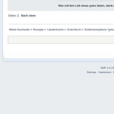
Man soll dem Leib etwas gutes bieten, damit d
Seiten:
1
Nach oben
Meine Kochseite
»
Rezepte
»
Länderküche
»
Griechisch
»
Schlemmerpfanne "grie
SMF 2.0.1
Sitemap
Impressum