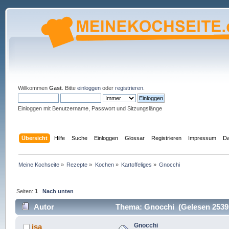
Willkommen
Gast
. Bitte
einloggen
oder
registrieren
.
Einloggen mit Benutzername, Passwort und Sitzungslänge
Übersicht
Hilfe
Suche
Einloggen
Glossar
Registrieren
Impressum
Da
Meine Kochseite
»
Rezepte
»
Kochen
»
Kartoffeliges
»
Gnocchi
Seiten:
1
Nach unten
Autor
Thema: Gnocchi (Gelesen 2539
Gnocchi
isa