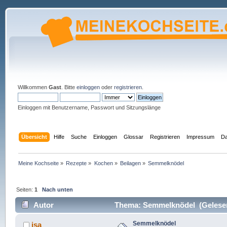
Willkommen
Gast
. Bitte
einloggen
oder
registrieren
.
Einloggen mit Benutzername, Passwort und Sitzungslänge
Übersicht
Hilfe
Suche
Einloggen
Glossar
Registrieren
Impressum
Da
Meine Kochseite
»
Rezepte
»
Kochen
»
Beilagen
»
Semmelknödel
Seiten:
1
Nach unten
Autor
Thema: Semmelknödel (Gelesen
Semmelknödel
isa