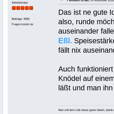
«
Antwort #2 am:
14 November 2010,
Administrator
Das ist ne gute 
Beiträge: 3890
also, runde möch
Fragen kostet nix
auseinander falle
Eßl.
Speisestärk
fällt nix auseinan
Auch funktionier
Knödel auf einem
läßt und man ihn 
Man soll dem Leib etwas gutes bieten, damit d