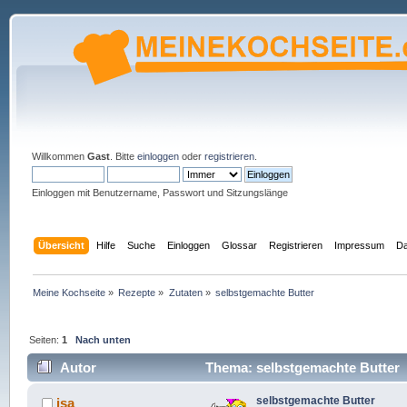
Willkommen
Gast
. Bitte
einloggen
oder
registrieren
.
Einloggen mit Benutzername, Passwort und Sitzungslänge
Übersicht
Hilfe
Suche
Einloggen
Glossar
Registrieren
Impressum
Da
Meine Kochseite
»
Rezepte
»
Zutaten
»
selbstgemachte Butter
Seiten:
1
Nach unten
Autor
Thema: selbstgemachte Butter 
selbstgemachte Butter
isa