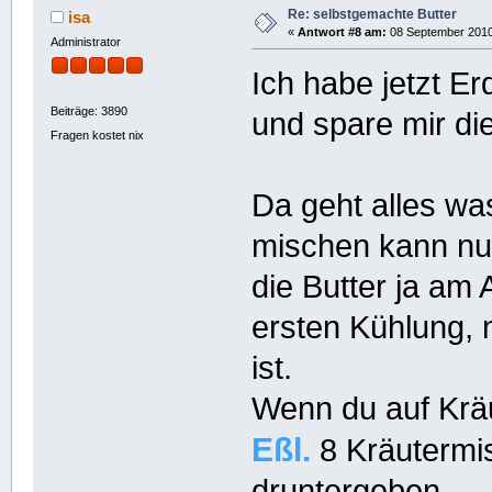
Re: selbstgemachte Butter
isa
«
Antwort #8 am:
08 September 2010,
Administrator
Ich habe jetzt 
Beiträge: 3890
und spare mir di
Fragen kostet nix
Da geht alles wa
mischen kann nur 
die Butter ja am
ersten Kühlung, 
ist.
Wenn du auf Kräu
Eßl.
8 Kräutermis
druntergeben.