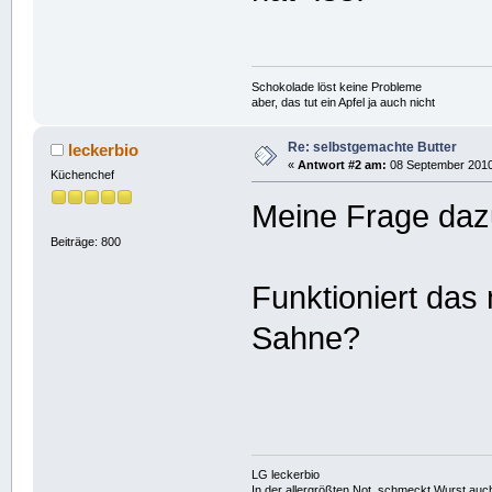
Schokolade löst keine Probleme
aber, das tut ein Apfel ja auch nicht
Re: selbstgemachte Butter
leckerbio
«
Antwort #2 am:
08 September 2010,
Küchenchef
Meine Frage daz
Beiträge: 800
Funktioniert das 
Sahne?
LG leckerbio
In der allergrößten Not, schmeckt Wurst auc