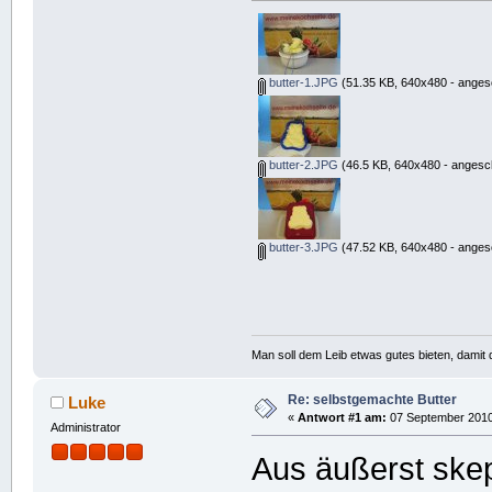
butter-1.JPG
(51.35 KB, 640x480 - anges
butter-2.JPG
(46.5 KB, 640x480 - angesc
butter-3.JPG
(47.52 KB, 640x480 - anges
Man soll dem Leib etwas gutes bieten, damit d
Re: selbstgemachte Butter
Luke
«
Antwort #1 am:
07 September 2010,
Administrator
Aus äußerst skep