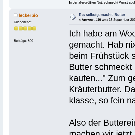
In der allergrößten Not, schmeckt Wurst auc
Re: selbstgemachte Butter
leckerbio
«
Antwort #10 am:
13 September 201
Küchenchef
Ich habe am Woc
Beiträge: 800
gemacht. Hab ni
beim Frühstück sa
Butter schmeckt 
kaufen..." Zum g
Kräuterbutter. D
klasse, so fein n
Also der Butterei
machen wir jetzt s