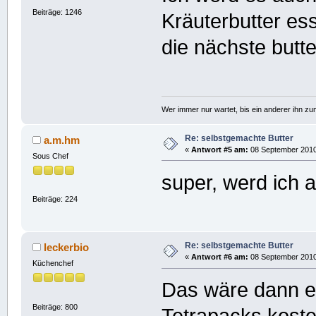
Beiträge: 1246
Kräuterbutter e
die nächste butt
Wer immer nur wartet, bis ein anderer ihn z
Re: selbstgemachte Butter
a.m.hm
«
Antwort #5 am:
08 September 2010,
Sous Chef
super, werd ich 
Beiträge: 224
Re: selbstgemachte Butter
leckerbio
«
Antwort #6 am:
08 September 2010,
Küchenchef
Das wäre dann ei
Beiträge: 800