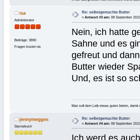
Re: selbstgemachte Butter
isa
«
Antwort #3 am:
08 September 2010,
Administrator
Nein, ich hatte 
Beiträge: 3890
Sahne und es gin
Fragen kostet nix
gefreut und dan
Butter wieder Sp
Und, es ist so s
Man soll dem Leib etwas gutes bieten, damit d
Re: selbstgemachte Butter
jennymegges
«
Antwort #4 am:
08 September 2010,
Sternekoch
Ich werd es auch 