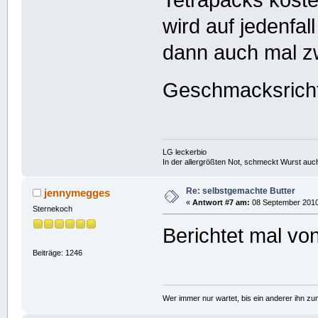
Tetrapacks kost
wird auf jedenfa
dann auch mal zw
Geschmacksrich
LG leckerbio
In der allergrößten Not, schmeckt Wurst auc
Re: selbstgemachte Butter
jennymegges
«
Antwort #7 am:
08 September 2010,
Sternekoch
Berichtet mal v
Beiträge: 1246
Wer immer nur wartet, bis ein anderer ihn z