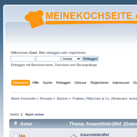
Willkommen
Gast
. Bitte
einloggen
oder
registrieren
.
Einloggen mit Benutzername, Passwort und Sitzungslänge
Übersicht
Hilfe
Suche
Einloggen
Glossar
Registrieren
Impressum
Da
Meine Kochseite
»
Rezepte
»
Backen
»
Pralinen, Plätzchen & Co.
(Moderator:
lecke
Seiten:
1
Nach unten
Autor
Thema: Amarettinitrüffel (Geles
Amarettinitrüffel
isa