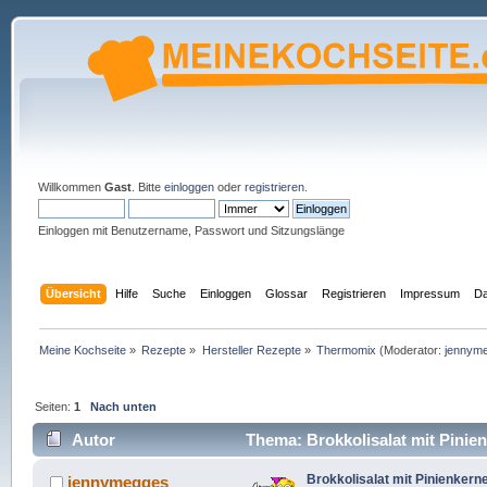
Willkommen
Gast
. Bitte
einloggen
oder
registrieren
.
Einloggen mit Benutzername, Passwort und Sitzungslänge
Übersicht
Hilfe
Suche
Einloggen
Glossar
Registrieren
Impressum
Da
Meine Kochseite
»
Rezepte
»
Hersteller Rezepte
»
Thermomix
(Moderator:
jennym
Seiten:
1
Nach unten
Autor
Thema: Brokkolisalat mit Pinie
Brokkolisalat mit Pinienker
jennymegges