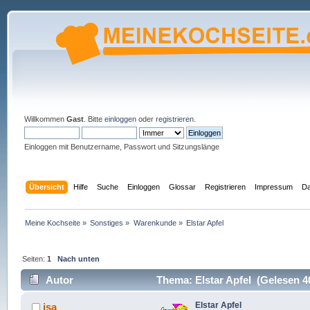
Willkommen
Gast
. Bitte
einloggen
oder
registrieren
.
Einloggen mit Benutzername, Passwort und Sitzungslänge
Übersicht
Hilfe
Suche
Einloggen
Glossar
Registrieren
Impressum
Da
Meine Kochseite
»
Sonstiges
»
Warenkunde
»
Elstar Apfel
Seiten:
1
Nach unten
Autor
Thema: Elstar Apfel (Gelesen 4
Elstar Apfel
isa